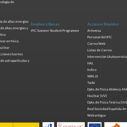
nología de
s
a de altas energías
Empleo y Becas
Accesos Rápidos
a de altas energías y
IFIC Summer Student Programme
Artemisa
tica
Personal del IFIC
ivas en física
Correo Web
nuclear
Listas de Correo
cciones fuertes
Intervención (Autoservicio
a de astropartículas y
HAL
Indico
WIKI.JS
Twiki
Dpto. de Física Atómica, Mo
Nuclear (UV)
Dpto. de Física Teórica (UV
Real Sociedad Española de 
Web antigua