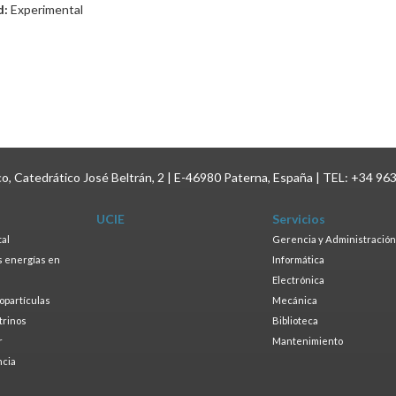
d:
Experimental
ico, Catedrático José Beltrán, 2 | E-46980 Paterna, España | TEL: +34 96
UCIE
Servicios
tal
Gerencia y Administración
as energías en
Informática
s
Electrónica
ropartículas
Mecánica
trinos
Biblioteca
r
Mantenimiento
ncia
a