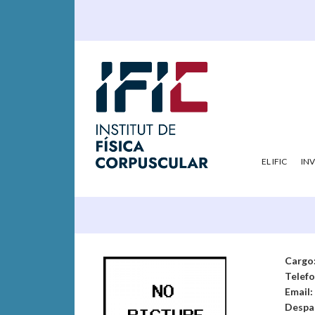
EL IFIC
IN
Cargo
Telef
Email:
Despa