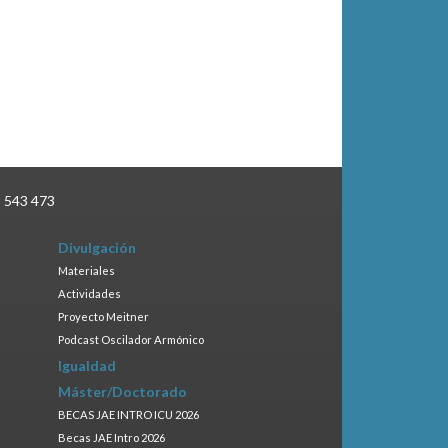
3 543 473
Divulgación
Materiales
Actividades
Proyecto Meitner
Podcast Oscilador Armónico
Igualdad
Máster/Doctorado
BECAS JAE INTRO ICU 2026
Becas JAE Intro 2026