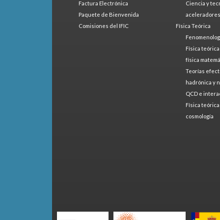
Factura Electrónica
Ciencia y tec
Paquete de Bienvenida
aceleradore
Comisiones del IFIC
Física Teórica
Fenomenologí
Física teóric
física matemá
Teorías efect
hadrónica y 
QCD e intera
Física teóric
cosmología