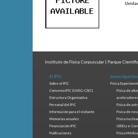
Unida
Instituto de Física Corpuscular | Parque Científ
El IFIC
Investigación
Sobre el IFIC
Física Experimen
Convenio IFIC (UVEG-CSIC)
Física de alt
Estructura Organizativa
aceleradore
Personal del IFIC
Física de ast
Información para el visitante
Física de neu
Memorias anuales
Física nuclea
Financiación IFIC
GRID y e-Cie
Publicaciones
Física Médic