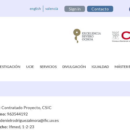
english
valencià
Sign in
Contacto
VESTIGACIÓN
UCIE
SERVICIOS
DIVULGACIÓN
IGUALDAD
MÁSTER
:
Contratado Proyecto, CSIC
ono:
963544192
denielrodriguezalmora@ific.uv.es
cho:
Ifimed, 1-2-23