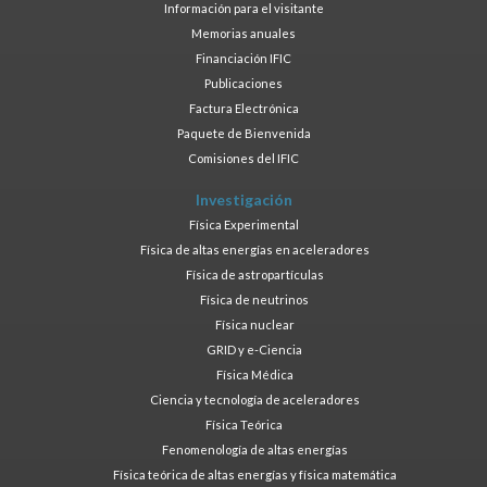
Información para el visitante
Memorias anuales
Financiación IFIC
Publicaciones
Factura Electrónica
Paquete de Bienvenida
Comisiones del IFIC
Investigación
Física Experimental
Física de altas energías en aceleradores
Física de astropartículas
Física de neutrinos
Física nuclear
GRID y e-Ciencia
Física Médica
Ciencia y tecnología de aceleradores
Física Teórica
Fenomenología de altas energías
Física teórica de altas energías y física matemática