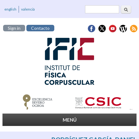
Buscar
Formulario de
english
valencià
búsqueda
Sign in
Contacto
MENÚ