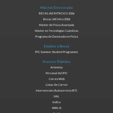
Máster/Doctorado
BECAS JAE INTRO ICU 2026
Becas JAE Intro 2026
Máster de Física Avanzada
Máster en Tecnologías Cuánticas
Programa de Doctorado en Física
Empleo y Becas
IFIC Summer Student Programme
Accesos Rápidos
Artemisa
Personal del IFIC
Correo Web
Listas de Correo
Intervención (Autoservicio IRT)
HAL
Indico
WIKI.JS