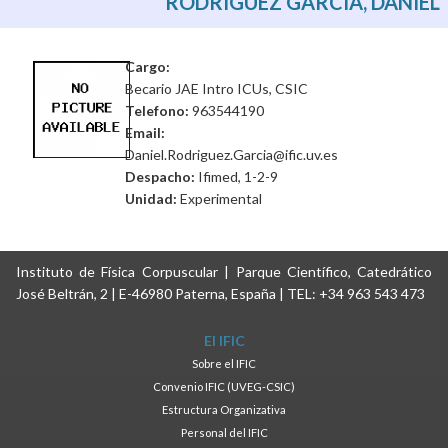
RODRÍGUEZ GARCÍA, DANIEL
Cargo:
Becario JAE Intro ICUs, CSIC
Telefono:
963544190
Email:
Daniel.Rodriguez.Garcia@ific.uv.es
Despacho:
Ifimed, 1-2-9
Unidad:
Experimental
Instituto de Física Corpuscular | Parque Científico, Catedrático
José Beltrán, 2 | E-46980 Paterna, España | TEL: +34 963 543 473
El IFIC
Sobre el IFIC
Convenio IFIC (UVEG-CSIC)
Estructura Organizativa
Personal del IFIC