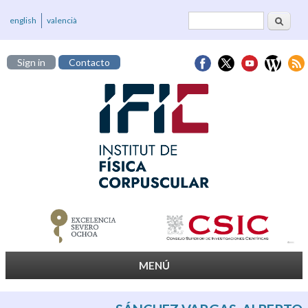
Buscar
Formulario de
english
valencià
búsqueda
Sign in
Contacto
MENÚ