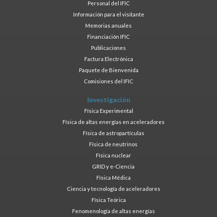
Personal del IFIC
Información para el visitante
Memorias anuales
Financiación IFIC
Publicaciones
Factura Electrónica
Paquete de Bienvenida
Comisiones del IFIC
Investigación
Física Experimental
Física de altas energías en aceleradores
Física de astropartículas
Física de neutrinos
Física nuclear
GRID y e-Ciencia
Física Médica
Ciencia y tecnología de aceleradores
Física Teórica
Fenomenología de altas energías