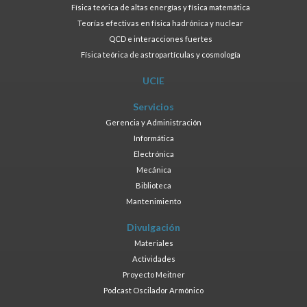
Física teórica de altas energías y física matemática
Teorías efectivas en física hadrónica y nuclear
QCD e interacciones fuertes
Física teórica de astropartículas y cosmología
UCIE
Servicios
Gerencia y Administración
Informática
Electrónica
Mecánica
Biblioteca
Mantenimiento
Divulgación
Materiales
Actividades
Proyecto Meitner
Podcast Oscilador Armónico