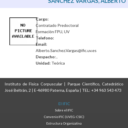
SÁNCHEZ VARGAS, ALBERTO
Cargo:
Contratado Predoctoral
Formación FPU, UV
Telefono:
Email:
Alberto.Sanchez.Vargas@ific.uv.es
Despacho:
,
Unidad:
Teórica
Instituto de Física Corpuscular | Parque Científico, Catedrático
José Beltrán, 2 | E-46980 Paterna, España | TEL: +34 963 543 473
El IFIC
Sobre el IFIC
Convenio IFIC (UVEG-CSIC)
Estructura Organizativa