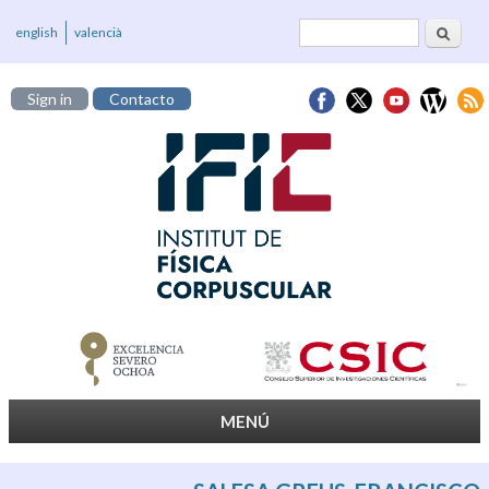
Buscar
Formulario de
english
valencià
búsqueda
Sign in
Contacto
MENÚ