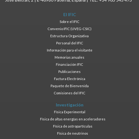
El IFIC
Sobre el IFIC
Convenio IFIC (UVEG-CSIC)
Estructura Organizativa
Personal del IFIC
Información para el visitante
Memorias anuales
Financiación IFIC
Publicaciones
Factura Electrónica
Paquete de Bienvenida
Comisiones del IFIC
Investigación
Física Experimental
Física de altas energías en aceleradores
Física de astropartículas
Física de neutrinos