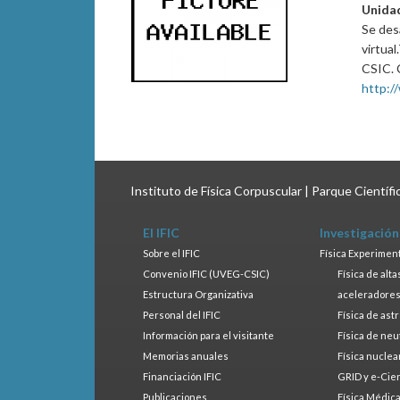
Unida
Se desa
virtua
CSIC. 
http://
Instituto de Física Corpuscular | Parque Científ
El IFIC
Investigación
Sobre el IFIC
Física Experimen
Convenio IFIC (UVEG-CSIC)
Física de alt
Estructura Organizativa
aceleradore
Personal del IFIC
Física de ast
Información para el visitante
Física de neu
Memorias anuales
Física nuclea
Financiación IFIC
GRID y e-Cie
Publicaciones
Física Médic