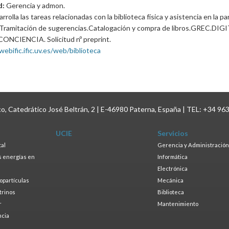
d:
Gerencia y admon.
rrolla las tareas relacionadas con la biblioteca física y asistencia en la pa
l.Tramitación de sugerencias.Catalogación y compra de libros.GREC.DIG
CONCIENCIA. Solicitud nº preprint.
webific.ific.uv.es/web/biblioteca
ico, Catedrático José Beltrán, 2 | E-46980 Paterna, España | TEL: +34 96
UCIE
Servicios
tal
Gerencia y Administración
as energías en
Informática
s
Electrónica
ropartículas
Mecánica
trinos
Biblioteca
r
Mantenimiento
ncia
a