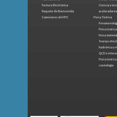
Factura Electrónica
Ciencia y tec
Paquete de Bienvenida
aceleradore
Comisiones del IFIC
Física Teórica
Fenomenologí
Física teóric
física matemá
Teorías efect
hadrónica y 
QCD e intera
Física teóric
cosmología