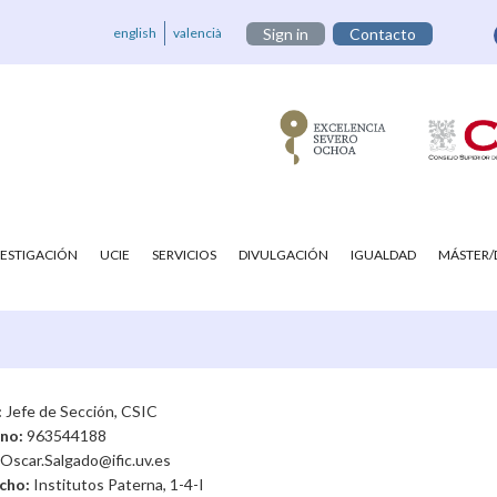
english
valencià
Sign in
Contacto
VESTIGACIÓN
UCIE
SERVICIOS
DIVULGACIÓN
IGUALDAD
MÁSTER
:
Jefe de Sección, CSIC
ono:
963544188
Oscar.Salgado@ific.uv.es
cho:
Institutos Paterna, 1-4-I