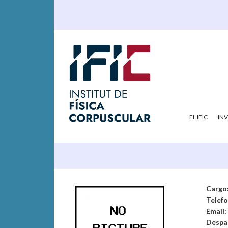
EL IFIC
IN
Cargo
Telef
Email:
Despa