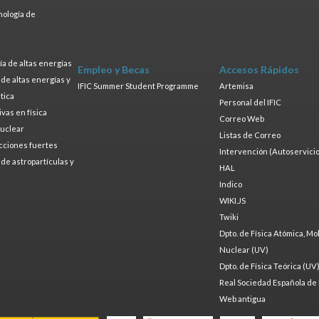
nología de
s
a de altas energías
Empleo y Becas
Accesos Rápidos
a de altas energías y
IFIC Summer Student Programme
Artemisa
tica
Personal del IFIC
ivas en física
Correo Web
nuclear
Listas de Correo
cciones fuertes
Intervención (Autoservicio
a de astropartículas y
HAL
Indico
WIKI.JS
Twiki
Dpto. de Física Atómica, Mo
Nuclear (UV)
Dpto. de Física Teórica (UV
Real Sociedad Española de 
Web antigua