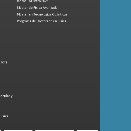
Becas JAE Intro 2026
Máster de Física Avanzada
Máster en Tecnologías Cuánticas
Programa de Doctorado en Física
 IRT)
lecular y
)
Física