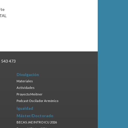
rte
ITAL
3 543 473
Divulgación
Materiales
Actividades
Proyecto Meitner
Podcast Oscilador Armónico
Igualdad
Máster/Doctorado
BECAS JAE INTRO ICU 2026