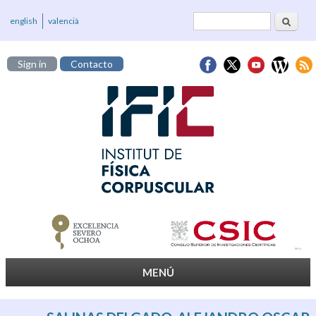
Buscar
Formulario de
english
valencià
búsqueda
Sign in
Contacto
MENÚ