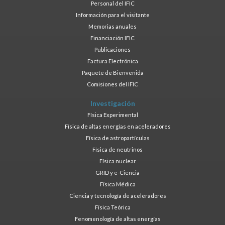
Personal del IFIC
Información para el visitante
Memorias anuales
Financiación IFIC
Publicaciones
Factura Electrónica
Paquete de Bienvenida
Comisiones del IFIC
Investigación
Física Experimental
Física de altas energías en aceleradores
Física de astropartículas
Física de neutrinos
Física nuclear
GRID y e-Ciencia
Física Médica
Ciencia y tecnología de aceleradores
Física Teórica
Fenomenología de altas energías