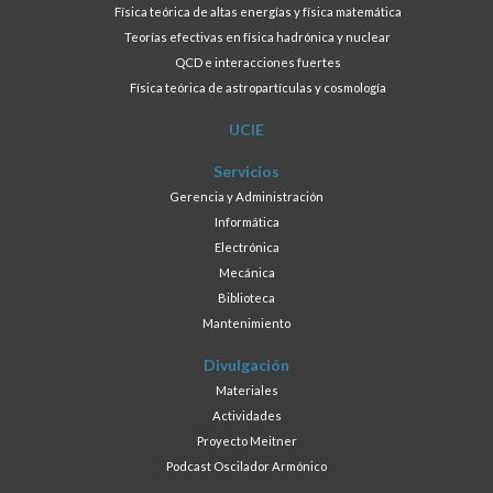
Física teórica de altas energías y física matemática
Teorías efectivas en física hadrónica y nuclear
QCD e interacciones fuertes
Física teórica de astropartículas y cosmología
UCIE
Servicios
Gerencia y Administración
Informática
Electrónica
Mecánica
Biblioteca
Mantenimiento
Divulgación
Materiales
Actividades
Proyecto Meitner
Podcast Oscilador Armónico