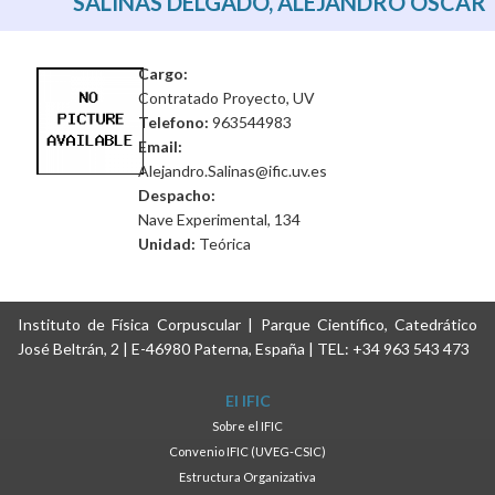
SALINAS DELGADO, ALEJANDRO OSCAR
Cargo:
Contratado Proyecto, UV
Telefono:
963544983
Email:
Alejandro.Salinas@ific.uv.es
Despacho:
Nave Experimental, 134
Unidad:
Teórica
Instituto de Física Corpuscular | Parque Científico, Catedrático
José Beltrán, 2 | E-46980 Paterna, España | TEL: +34 963 543 473
El IFIC
Sobre el IFIC
Convenio IFIC (UVEG-CSIC)
Estructura Organizativa