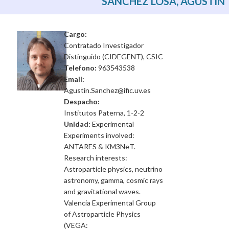
SANCHEZ LOSA, AGUSTIN
Cargo:
Contratado Investigador
Distinguido (CIDEGENT), CSIC
Telefono:
963543538
Email:
Agustin.Sanchez@ific.uv.es
Despacho:
Institutos Paterna, 1-2-2
Unidad:
Experimental
Experiments involved:
ANTARES & KM3NeT.
Research interests:
Astroparticle physics, neutrino
astronomy, gamma, cosmic rays
and gravitational waves.
Valencia Experimental Group
of Astroparticle Physics
(VEGA: