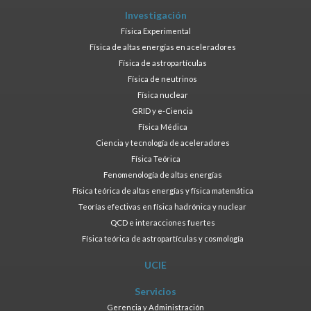
Investigación
Física Experimental
Física de altas energías en aceleradores
Física de astropartículas
Física de neutrinos
Física nuclear
GRID y e-Ciencia
Física Médica
Ciencia y tecnología de aceleradores
Física Teórica
Fenomenología de altas energías
Física teórica de altas energías y física matemática
Teorías efectivas en física hadrónica y nuclear
QCD e interacciones fuertes
Física teórica de astropartículas y cosmología
UCIE
Servicios
Gerencia y Administración