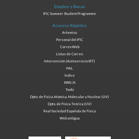
Empleo y Becas
IFIC Summer Student Programme
Accesos Rápidos
Artemisa
Personal del IFIC
Correo Web
Listas de Correo
Intervención (Autoservicio IRT)
HAL
Indico
WIKI.JS
Twiki
Dpto. de Física Atómica, Molecular y Nuclear (UV)
Dpto. de Física Teórica (UV)
Real Sociedad Española de Física
Web antigua