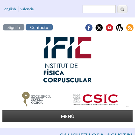
Buscar
Formulario de
english
valencià
búsqueda
Sign in
Contacto
MENÚ