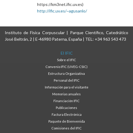
https://km3net.ific.uv.es)
http://ific.uv.es/~agusanlo/
Instituto de Física Corpuscular | Parque Científico, Catedrático
José Beltrán, 2 | E-46980 Paterna, España | TEL: +34 963 543 473
El IFIC
Sobre el IFIC
Convenio IFIC (UVEG-CSIC)
Estructura Organizativa
Personal del IFIC
Información para el visitante
Memorias anuales
Financiación IFIC
Publicaciones
Factura Electrónica
Paquete de Bienvenida
Comisiones del IFIC