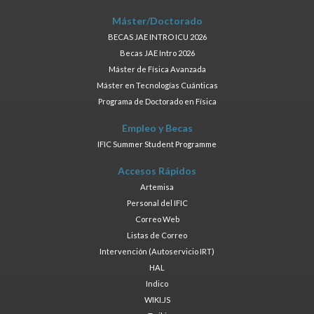
Máster/Doctorado
BECAS JAE INTRO ICU 2026
Becas JAE Intro 2026
Máster de Física Avanzada
Máster en Tecnologías Cuánticas
Programa de Doctorado en Física
Empleo y Becas
IFIC Summer Student Programme
Accesos Rápidos
Artemisa
Personal del IFIC
Correo Web
Listas de Correo
Intervención (Autoservicio IRT)
HAL
Indico
WIKI.JS