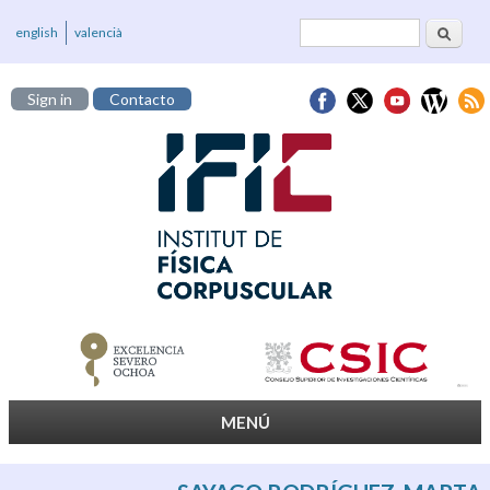
Buscar
Formulario de
english
valencià
búsqueda
Sign in
Contacto
MENÚ