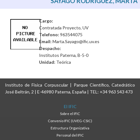
SAYAGO RODRÍGUEZ, MARTA
Cargo:
Contratada Proyecto, UV
Telefono:
963544075
Email:
Marta.Sayago@ific.uv.es
Despacho:
Institutos Paterna, B-5-0
Unidad:
Teórica
Instituto de Física Corpuscular | Parque Científico, Catedrático
José Beltrán, 2 | E-46980 Paterna, España | TEL: +34 963 543 473
El IFIC
Sobre el IFIC
Convenio IFIC (UVEG-CSIC)
Estructura Organizativa
Personal del IFIC