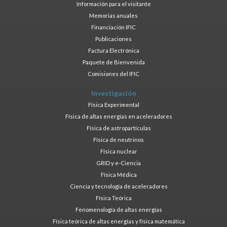
Información para el visitante
Memorias anuales
Financiación IFIC
Publicaciones
Factura Electrónica
Paquete de Bienvenida
Comisiones del IFIC
Investigación
Física Experimental
Física de altas energías en aceleradores
Física de astropartículas
Física de neutrinos
Física nuclear
GRID y e-Ciencia
Física Médica
Ciencia y tecnología de aceleradores
Física Teórica
Fenomenología de altas energías
Física teórica de altas energías y física matemática