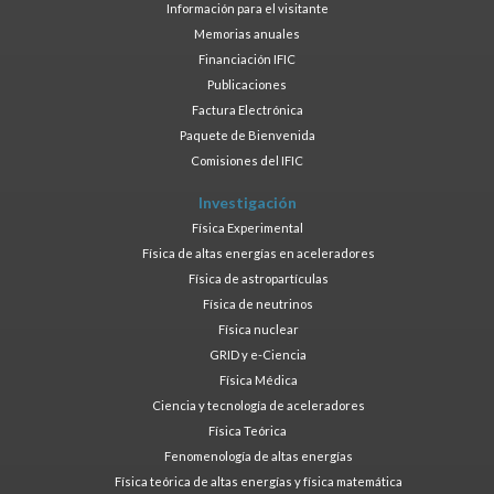
Información para el visitante
Memorias anuales
Financiación IFIC
Publicaciones
Factura Electrónica
Paquete de Bienvenida
Comisiones del IFIC
Investigación
Física Experimental
Física de altas energías en aceleradores
Física de astropartículas
Física de neutrinos
Física nuclear
GRID y e-Ciencia
Física Médica
Ciencia y tecnología de aceleradores
Física Teórica
Fenomenología de altas energías
Física teórica de altas energías y física matemática