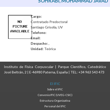
SOHRABI, MOHAMMAD JAVAD
Cargo:
Contratado Predoctoral
Santiago Grisolia, UV
Telefono:
Email:
Despacho:
,
Unidad:
Teórica
Instituto de Física Corpuscular | Parque Científico, Catedrático
José Beltrán, 2 | E-46980 Paterna, España | TEL: +34 963 543 473
El IFIC
Sobre el IFIC
Convenio IFIC (UVEG-CSIC)
Estructura Organizativa
Personal del IFIC