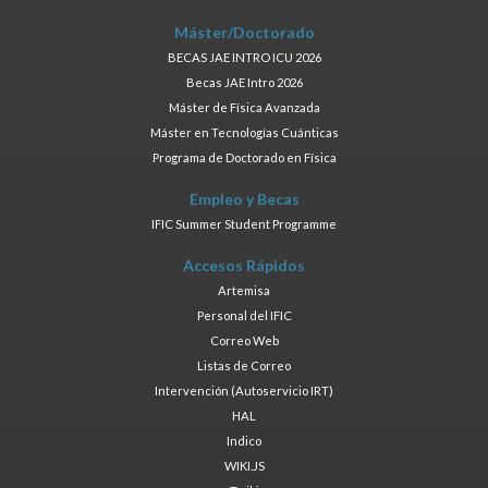
Máster/Doctorado
BECAS JAE INTRO ICU 2026
Becas JAE Intro 2026
Máster de Física Avanzada
Máster en Tecnologías Cuánticas
Programa de Doctorado en Física
Empleo y Becas
IFIC Summer Student Programme
Accesos Rápidos
Artemisa
Personal del IFIC
Correo Web
Listas de Correo
Intervención (Autoservicio IRT)
HAL
Indico
WIKI.JS