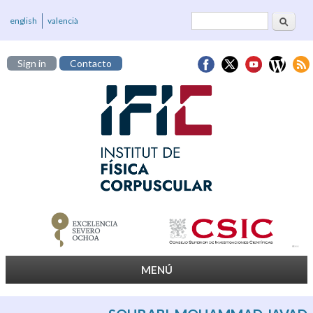
Buscar
Formulario de
english
valencià
búsqueda
Sign in
Contacto
MENÚ