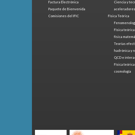
Factura Electrónica
Ciencia y tec
Paquete de Bienvenida
aceleradore
Comisiones del IFIC
Física Teórica
Fenomenologí
Física teóric
física matemá
Teorías efect
hadrónica y 
QCD e intera
Física teóric
cosmología