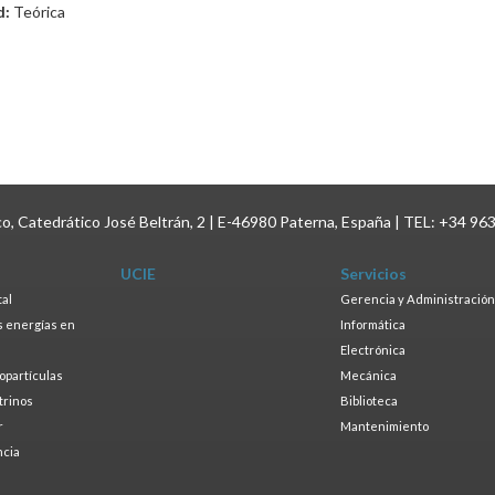
d:
Teórica
ico, Catedrático José Beltrán, 2 | E-46980 Paterna, España | TEL: +34 96
UCIE
Servicios
tal
Gerencia y Administración
as energías en
Informática
s
Electrónica
ropartículas
Mecánica
trinos
Biblioteca
r
Mantenimiento
ncia
a