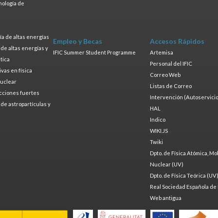
nología de
s
a de altas energías
Empleo y Becas
Accesos Rápidos
a de altas energías y
IFIC Summer Student Programme
Artemisa
tica
Personal del IFIC
ivas en física
Correo Web
nuclear
Listas de Correo
cciones fuertes
Intervención (Autoservicio
a de astropartículas y
HAL
Indico
WIKI.JS
Twiki
Dpto. de Física Atómica, Mo
Nuclear (UV)
Dpto. de Física Teórica (UV
Real Sociedad Española de 
Web antigua