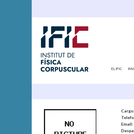
EL IFIC
IN
Cargo
Telef
Email:
Despa