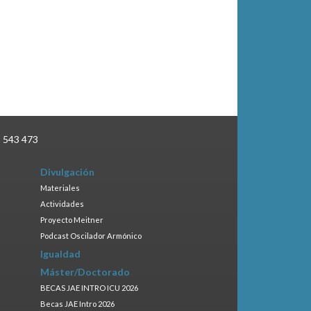
3 543 473
Divulgación
Materiales
Actividades
Proyecto Meitner
Podcast Oscilador Armónico
Igualdad
Máster/Doctorado
BECAS JAE INTRO ICU 2026
Becas JAE Intro 2026