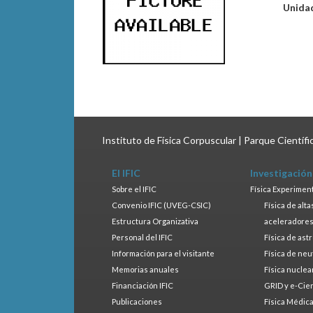
Unida
Instituto de Física Corpuscular | Parque Científ
El IFIC
Investigación
Sobre el IFIC
Física Experimen
Convenio IFIC (UVEG-CSIC)
Física de alt
Estructura Organizativa
aceleradore
Personal del IFIC
Física de ast
Información para el visitante
Física de neu
Memorias anuales
Física nuclea
Financiación IFIC
GRID y e-Cie
Publicaciones
Física Médic