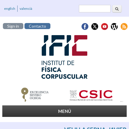
Buscar
Formulario de
english
valencià
búsqueda
Sign in
Contacto
MENÚ