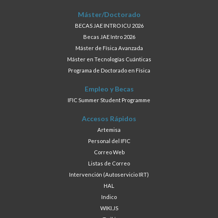
Máster/Doctorado
BECAS JAE INTRO ICU 2026
Becas JAE Intro 2026
Máster de Física Avanzada
Máster en Tecnologías Cuánticas
Programa de Doctorado en Física
Empleo y Becas
IFIC Summer Student Programme
Accesos Rápidos
Artemisa
Personal del IFIC
Correo Web
Listas de Correo
Intervención (Autoservicio IRT)
HAL
Indico
WIKI.JS