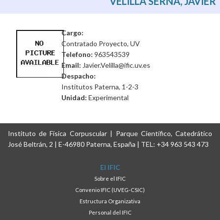
VELILLA SERNA, JAVIER
Cargo:
Contratado Proyecto, UV
Telefono:
963543539
Email:
Javier.Velilla@ific.uv.es
Despacho:
Institutos Paterna, 1-2-3
Unidad:
Experimental
Instituto de Física Corpuscular | Parque Científico, Catedrático
José Beltrán, 2 | E-46980 Paterna, España | TEL: +34 963 543 473
El IFIC
Sobre el IFIC
Convenio IFIC (UVEG-CSIC)
Estructura Organizativa
Personal del IFIC