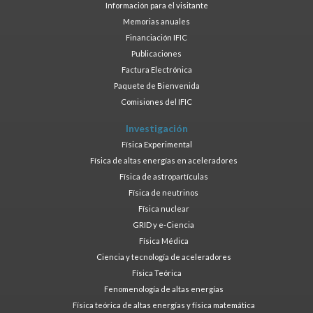
Información para el visitante
Memorias anuales
Financiación IFIC
Publicaciones
Factura Electrónica
Paquete de Bienvenida
Comisiones del IFIC
Investigación
Física Experimental
Física de altas energías en aceleradores
Física de astropartículas
Física de neutrinos
Física nuclear
GRID y e-Ciencia
Física Médica
Ciencia y tecnología de aceleradores
Física Teórica
Fenomenología de altas energías
Física teórica de altas energías y física matemática