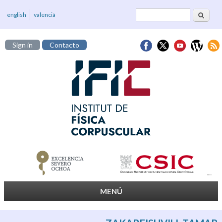
Buscar
Formulario de
english
valencià
búsqueda
Sign in
Contacto
MENÚ