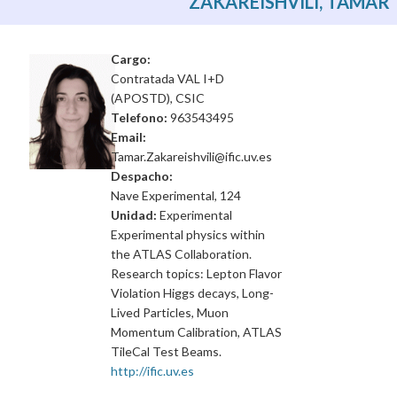
ZAKAREISHVILI, TAMAR
Cargo:
Contratada VAL I+D
(APOSTD), CSIC
Telefono:
963543495
Email:
Tamar.Zakareishvili@ific.uv.es
Despacho:
Nave Experimental, 124
Unidad:
Experimental
Experimental physics within
the ATLAS Collaboration.
Research topics: Lepton Flavor
Violation Higgs decays, Long-
Lived Particles, Muon
Momentum Calibration, ATLAS
TileCal Test Beams.
http://ific.uv.es