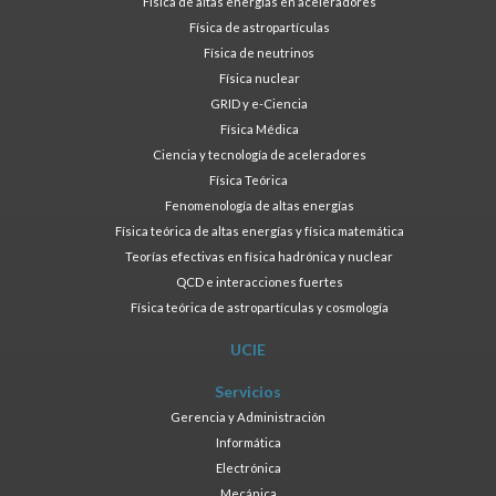
Física de altas energías en aceleradores
Física de astropartículas
Física de neutrinos
Física nuclear
GRID y e-Ciencia
Física Médica
Ciencia y tecnología de aceleradores
Física Teórica
Fenomenología de altas energías
Física teórica de altas energías y física matemática
Teorías efectivas en física hadrónica y nuclear
QCD e interacciones fuertes
Física teórica de astropartículas y cosmología
UCIE
Servicios
Gerencia y Administración
Informática
Electrónica
Mecánica