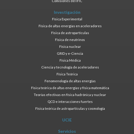
Comisiones del IFIC
Investigación
Física Experimental
Física de altas energías en aceleradores
Física de astropartículas
Física de neutrinos
Física nuclear
GRID y e-Ciencia
Física Médica
Ciencia y tecnología de aceleradores
Física Teórica
Fenomenología de altas energías
Física teórica de altas energías y física matemática
Teorías efectivas en física hadrónica y nuclear
QCD e interacciones fuertes
Física teórica de astropartículas y cosmología
UCIE
Servicios