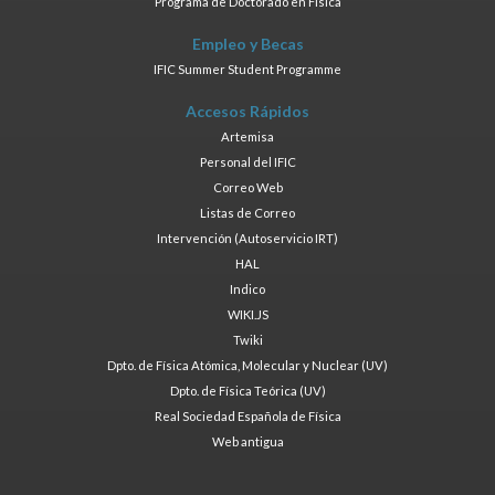
Programa de Doctorado en Física
Empleo y Becas
IFIC Summer Student Programme
Accesos Rápidos
Artemisa
Personal del IFIC
Correo Web
Listas de Correo
Intervención (Autoservicio IRT)
HAL
Indico
WIKI.JS
Twiki
Dpto. de Física Atómica, Molecular y Nuclear (UV)
Dpto. de Física Teórica (UV)
Real Sociedad Española de Física
Web antigua