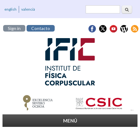
Buscar
Formulario de
english
valencià
búsqueda
Sign in
Contacto
MENÚ