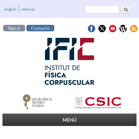
Buscar
Formulario de
english
valencià
búsqueda
Sign in
Contacto
MENÚ