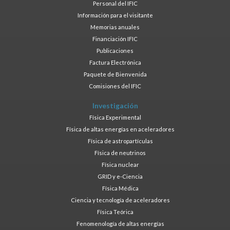
Personal del IFIC
Información para el visitante
Memorias anuales
Financiación IFIC
Publicaciones
Factura Electrónica
Paquete de Bienvenida
Comisiones del IFIC
Investigación
Física Experimental
Física de altas energías en aceleradores
Física de astropartículas
Física de neutrinos
Física nuclear
GRID y e-Ciencia
Física Médica
Ciencia y tecnología de aceleradores
Física Teórica
Fenomenología de altas energías