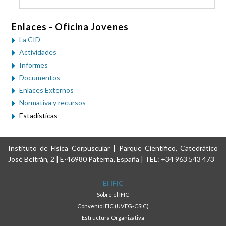
Enlaces - Oficina Jovenes
La CID
Actividades
Informes
Documentos
Enlaces Externos
Normativa y recursos
Estadísticas
Instituto de Física Corpuscular | Parque Científico, Catedrático
José Beltrán, 2 | E-46980 Paterna, España | TEL: +34 963 543 473
El IFIC
Sobre el IFIC
Convenio IFIC (UVEG-CSIC)
Estructura Organizativa