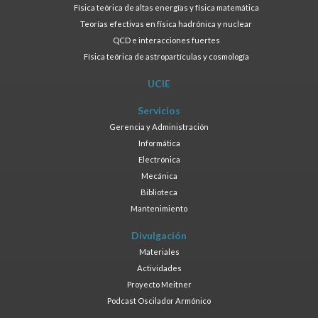
Física teórica de altas energías y física matemática
Teorías efectivas en física hadrónica y nuclear
QCD e interacciones fuertes
Física teórica de astropartículas y cosmología
UCIE
Servicios
Gerencia y Administración
Informática
Electrónica
Mecánica
Biblioteca
Mantenimiento
Divulgación
Materiales
Actividades
Proyecto Meitner
Podcast Oscilador Armónico