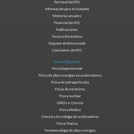
Personal del IFIC
Información para el visitante
Memorias anuales
Financiación IFIC
Publicaciones
Factura Electrónica
Paquete de Bienvenida
Comisiones del IFIC
Investigación
Física Experimental
Física de altas energías en aceleradores
Física de astropartículas
Física de neutrinos
Física nuclear
GRID y e-Ciencia
Física Médica
Ciencia y tecnología de aceleradores
Física Teórica
Fenomenología de altas energías