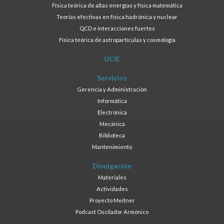
Física teórica de altas energías y física matemática
Teorías efectivas en física hadrónica y nuclear
QCD e interacciones fuertes
Física teórica de astropartículas y cosmología
UCIE
Servicios
Gerencia y Administración
Informática
Electrónica
Mecánica
Biblioteca
Mantenimiento
Divulgación
Materiales
Actividades
Proyecto Meitner
Podcast Oscilador Armónico