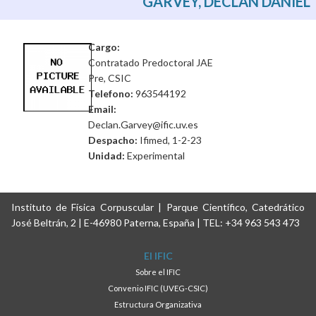
GARVEY, DECLAN DANIEL
Cargo:
Contratado Predoctoral JAE
Pre, CSIC
Telefono:
963544192
Email:
Declan.Garvey@ific.uv.es
Despacho:
Ifimed, 1-2-23
Unidad:
Experimental
Instituto de Física Corpuscular | Parque Científico, Catedrático
José Beltrán, 2 | E-46980 Paterna, España | TEL: +34 963 543 473
El IFIC
Sobre el IFIC
Convenio IFIC (UVEG-CSIC)
Estructura Organizativa