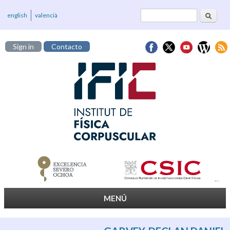
Buscar
Formulario de
english
valencià
búsqueda
Sign in
Contacto
MENÚ