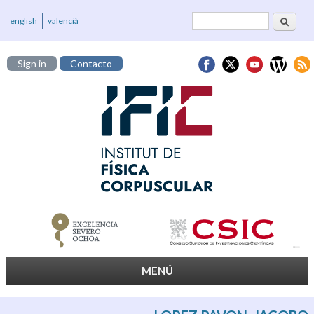
Buscar
Formulario de
english
valencià
búsqueda
Sign in
Contacto
MENÚ