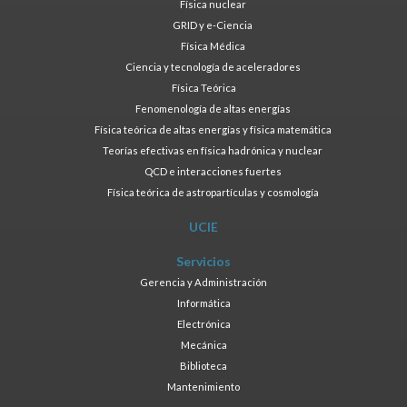
Física nuclear
GRID y e-Ciencia
Física Médica
Ciencia y tecnología de aceleradores
Física Teórica
Fenomenología de altas energías
Física teórica de altas energías y física matemática
Teorías efectivas en física hadrónica y nuclear
QCD e interacciones fuertes
Física teórica de astropartículas y cosmología
UCIE
Servicios
Gerencia y Administración
Informática
Electrónica
Mecánica
Biblioteca
Mantenimiento