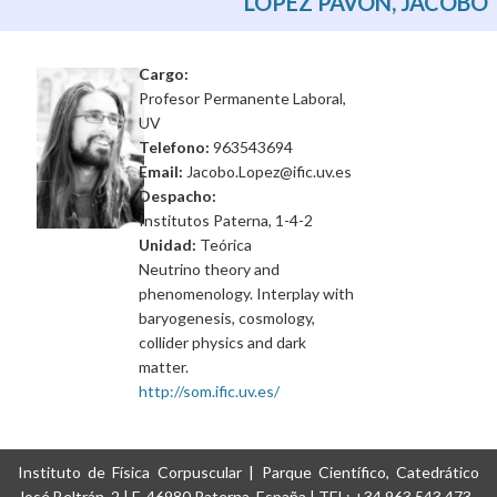
LOPEZ PAVON, JACOBO
Cargo:
Profesor Permanente Laboral,
UV
Telefono:
963543694
Email:
Jacobo.Lopez@ific.uv.es
Despacho:
Institutos Paterna, 1-4-2
Unidad:
Teórica
Neutrino theory and
phenomenology. Interplay with
baryogenesis, cosmology,
collider physics and dark
matter.
http://som.ific.uv.es/
Instituto de Física Corpuscular | Parque Científico, Catedrático
José Beltrán, 2 | E-46980 Paterna, España | TEL: +34 963 543 473