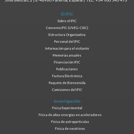
El IFIC
Sobre el IFIC
Convenio IFIC (UVEG-CSIC)
Estructura Organizativa
Personal del IFIC
Información para el visitante
Memorias anuales
Financiación IFIC
Publicaciones
Factura Electrónica
Paquete de Bienvenida
Comisiones del IFIC
Investigación
Física Experimental
Física de altas energías en aceleradores
Física de astropartículas
Física de neutrinos