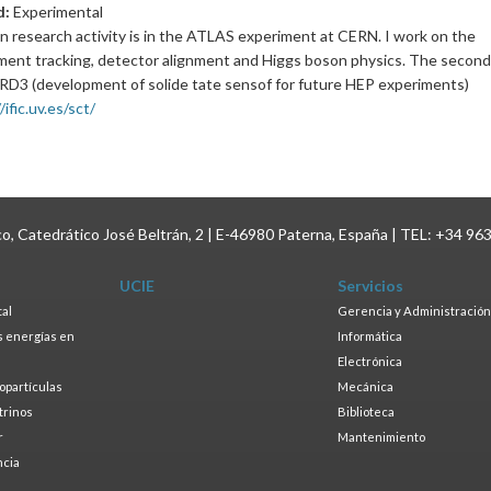
d:
Experimental
n research activity is in the ATLAS experiment at CERN. I work on the
ment tracking, detector alignment and Higgs boson physics. The second 
DRD3 (development of solide tate sensof for future HEP experiments)
/ific.uv.es/sct/
ico, Catedrático José Beltrán, 2 | E-46980 Paterna, España | TEL: +34 96
UCIE
Servicios
tal
Gerencia y Administración
as energías en
Informática
s
Electrónica
ropartículas
Mecánica
trinos
Biblioteca
r
Mantenimiento
ncia
a