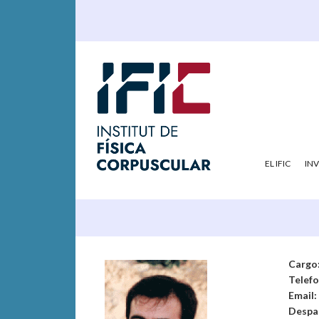
EL IFIC
IN
Cargo
Telef
Email:
Despa