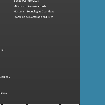
Becas JAE Intro 2026
Máster de Física Avanzada
Máster en Tecnologías Cuánticas
Programa de Doctorado en Física
 IRT)
lecular y
)
Física