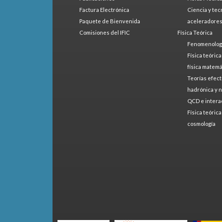
Factura Electrónica
Ciencia y tec
Paquete de Bienvenida
aceleradore
Comisiones del IFIC
Física Teórica
Fenomenologí
Física teóric
física matemá
Teorías efect
hadrónica y 
QCD e intera
Física teóric
cosmología