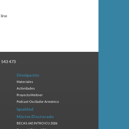
line
3 543 473
Divulgación
Materiales
Actividades
Proyecto Meitner
Podcast Oscilador Armónico
Igualdad
Máster/Doctorado
BECAS JAE INTRO ICU 2026