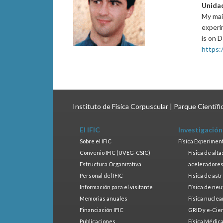
Unida
My mai
experi
is on 
https:/
Instituto de Física Corpuscular | Parque Científ
El IFIC
Investigación
Sobre el IFIC
Física Experimen
Convenio IFIC (UVEG-CSIC)
Física de alt
Estructura Organizativa
aceleradore
Personal del IFIC
Física de ast
Información para el visitante
Física de neu
Memorias anuales
Física nuclea
Financiación IFIC
GRID y e-Cie
Publicaciones
Física Médic