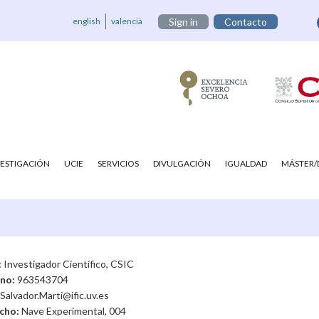
english
valencià
Sign in
Contacto
VESTIGACIÓN
UCIE
SERVICIOS
DIVULGACIÓN
IGUALDAD
MÁSTER
:
Investigador Científico, CSIC
ono:
963543704
Salvador.Marti@ific.uv.es
cho:
Nave Experimental, 004