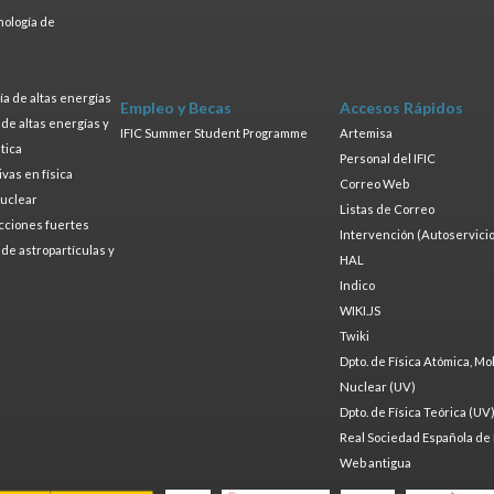
nología de
s
a de altas energías
Empleo y Becas
Accesos Rápidos
a de altas energías y
IFIC Summer Student Programme
Artemisa
tica
Personal del IFIC
ivas en física
Correo Web
nuclear
Listas de Correo
cciones fuertes
Intervención (Autoservicio
a de astropartículas y
HAL
Indico
WIKI.JS
Twiki
Dpto. de Física Atómica, Mo
Nuclear (UV)
Dpto. de Física Teórica (UV
Real Sociedad Española de 
Web antigua