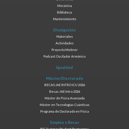
Mecánica
Biblioteca
Mantenimiento
Divulgación
Materiales
Actividades
Proyecto Meitner
Podcast Oscilador Armónico
Igualdad
Máster/Doctorado
BECAS JAE INTRO ICU 2026
Becas JAE Intro 2026
Máster de Física Avanzada
Máster en Tecnologías Cuánticas
Programa de Doctorado en Física
Empleo y Becas
IFIC Summer Student Programme