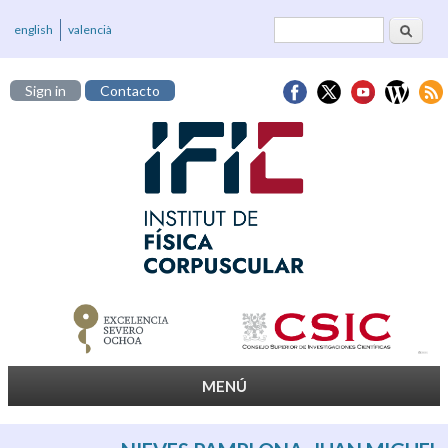
Buscar
Formulario de
english
valencià
búsqueda
Sign in
Contacto
MENÚ