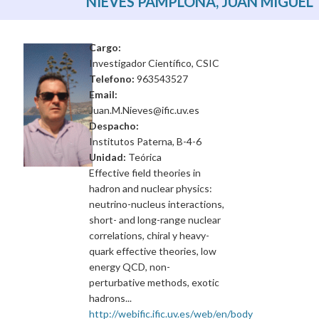
NIEVES PAMPLONA, JUAN MIGUEL
Cargo:
Investigador Científico, CSIC
Telefono:
963543527
Email:
Juan.M.Nieves@ific.uv.es
Despacho:
Institutos Paterna, B-4-6
Unidad:
Teórica
Effective field theories in
hadron and nuclear physics:
neutrino-nucleus interactions,
short- and long-range nuclear
correlations, chiral y heavy-
quark effective theories, low
energy QCD, non-
perturbative methods, exotic
hadrons...
http://webific.ific.uv.es/web/en/body