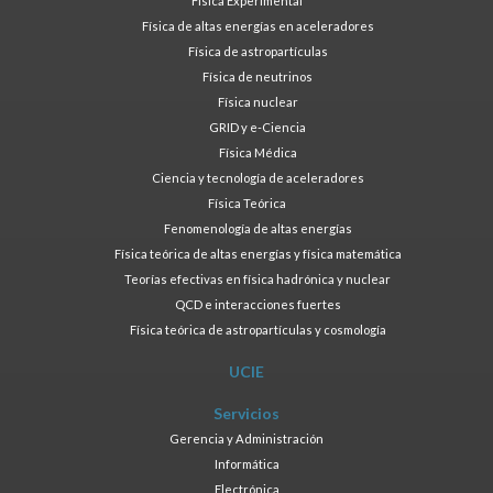
Física Experimental
Física de altas energías en aceleradores
Física de astropartículas
Física de neutrinos
Física nuclear
GRID y e-Ciencia
Física Médica
Ciencia y tecnología de aceleradores
Física Teórica
Fenomenología de altas energías
Física teórica de altas energías y física matemática
Teorías efectivas en física hadrónica y nuclear
QCD e interacciones fuertes
Física teórica de astropartículas y cosmología
UCIE
Servicios
Gerencia y Administración
Informática
Electrónica