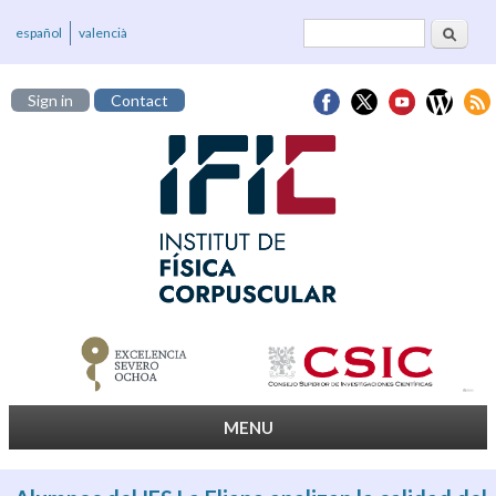
Search
Search form
español
valencià
Sign in
Contact
MENU