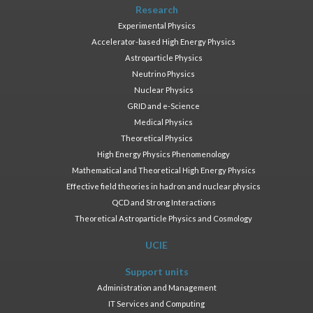
Research
Experimental Physics
Accelerator-based High Energy Physics
Astroparticle Physics
Neutrino Physics
Nuclear Physics
GRID and e-Science
Medical Physics
Theoretical Physics
High Energy Physics Phenomenology
Mathematical and Theoretical High Energy Physics
Effective field theories in hadron and nuclear physics
QCD and Strong Interactions
Theoretical Astroparticle Physics and Cosmology
UCIE
Support units
Administration and Management
IT Services and Computing