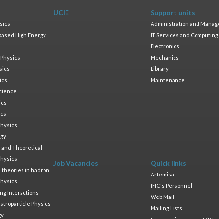
UCIE
Support units
sics
Administration and Mana
based High Energy
IT Services and Computing
Electronics
 Physics
Mechanics
sics
Library
ics
Maintenance
cience
ics
ics
Physics
ogy
 and Theoretical
Physics
Job Vacancies
Quick links
ld theories in hadron
Artemisa
physics
IFIC's Personnel
ng Interactions
Web Mail
stroparticle Physics
Mailing Lists
gy