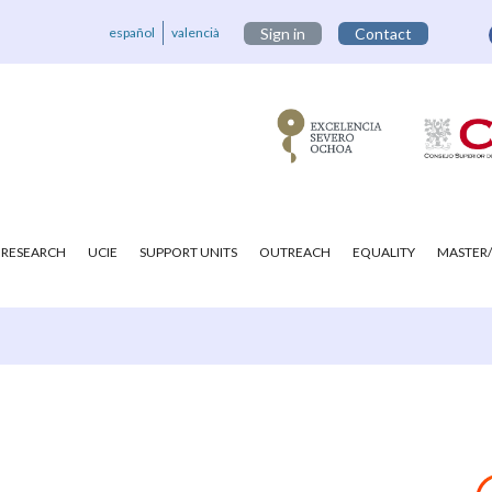
español
valencià
Sign in
Contact
RESEARCH
UCIE
SUPPORT UNITS
OUTREACH
EQUALITY
MASTER/