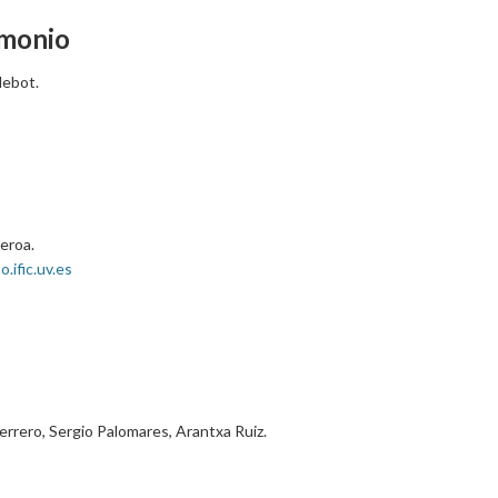
imonio
Nebot.
ueroa.
.ific.uv.es
errero, Sergio Palomares, Arantxa Ruiz.