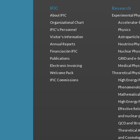
IFIC
Research
About IFIC
Experimental Phy
Organizational Chart
Accelerator-
IFIC's Personnel
Physics
Visitor's Information
Astroparticle
Annual Reports
Neutrino Phy
Financiación IFIC
Nuclear Phys
Publications
GRID and e-S
Electronic Invoicing
Medical Phys
Welcome Pack
Theoretical Phys
IFIC Commissions
High Energy 
Phenomenol
Mathematical
High Energy 
Effective fie
and nuclear 
QCD and Stro
Theoretical A
and Cosmolo