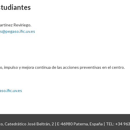
studiantes
artinez Reviriego.
s@pegaso.ific.uv.es
, impulso y mejora continua de las acciones preventivas en el centro.
o.ific.uv.es
ico, Catedrático José Beltrán, 2 | E-46980 Paterna, España | TEL: +34 96