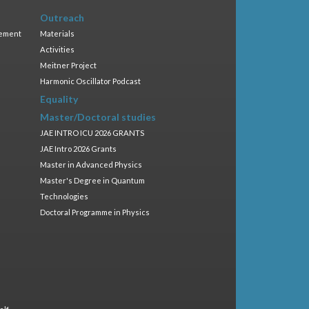
Outreach
gement
Materials
Activities
Meitner Project
Harmonic Oscillator Podcast
Equality
Master/Doctoral studies
JAE INTRO ICU 2026 GRANTS
JAE Intro 2026 Grants
Master in Advanced Physics
Master's Degree in Quantum
Technologies
Doctoral Programme in Physics