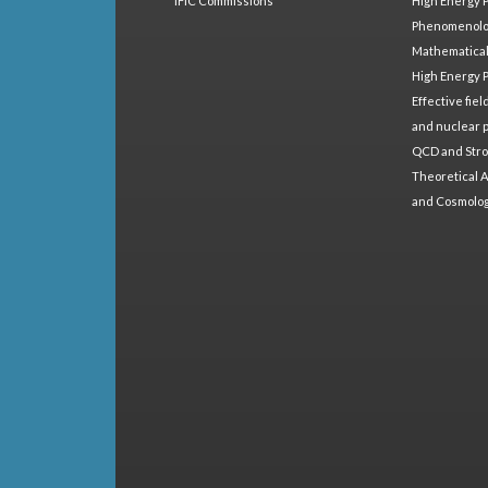
IFIC Commissions
High Energy 
Phenomenol
Mathematical
High Energy 
Effective fie
and nuclear 
QCD and Stro
Theoretical A
and Cosmolo