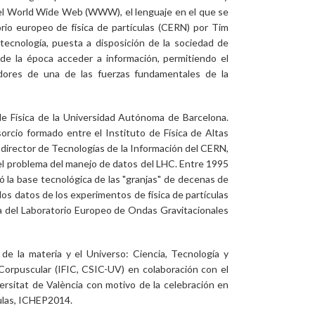
del World Wide Web (WWW), el lenguaje en el que se
rio europeo de física de partículas (CERN) por Tim
ecnología, puesta a disposición de la sociedad de
os de la época acceder a información, permitiendo el
ores de una de las fuerzas fundamentales de la
de Física de la Universidad Autónoma de Barcelona.
rcio formado entre el Instituto de Física de Altas
director de Tecnologías de la Información del CERN,
el problema del manejo de datos del LHC. Entre 1995
ó la base tecnológica de las "granjas" de decenas de
s datos de los experimentos de física de partículas
ca del Laboratorio Europeo de Ondas Gravitacionales
de la materia y el Universo: Ciencia, Tecnología y
 Corpuscular (IFIC, CSIC-UV) en colaboración con el
ersitat de València con motivo de la celebración en
ículas, ICHEP2014.