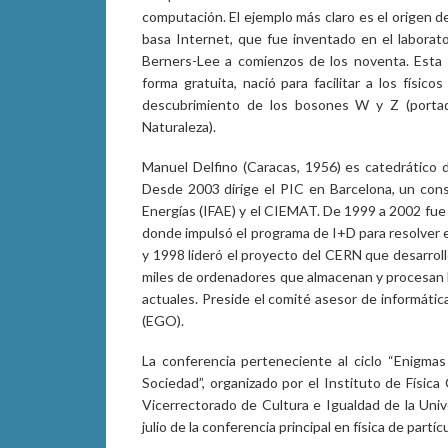
computación. El ejemplo más claro es el origen 
basa Internet, que fue inventado en el laborato
Berners-Lee a comienzos de los noventa. Esta t
forma gratuita, nació para facilitar a los físic
descubrimiento de los bosones W y Z (portad
Naturaleza).
Manuel Delfino (Caracas, 1956) es catedrático 
Desde 2003 dirige el PIC en Barcelona, un conso
Energías (IFAE) y el CIEMAT. De 1999 a 2002 fue 
donde impulsó el programa de I+D para resolver 
y 1998 lideró el proyecto del CERN que desarroll
miles de ordenadores que almacenan y procesan lo
actuales. Preside el comité asesor de informáti
(EGO).
La conferencia perteneciente al ciclo “Enigmas 
Sociedad”, organizado por el Instituto de Física
Vicerrectorado de Cultura e Igualdad de la Univ
julio de la conferencia principal en física de part