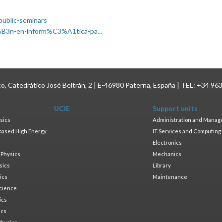
public-seminars
3%B3n-en-inform%C3%A1tica-pa...
ico, Catedrático José Beltrán, 2 | E-46980 Paterna, España | TEL: +34 96
UCIE
Support units
sics
Administration and Mana
based High Energy
IT Services and Computing
Electronics
 Physics
Mechanics
sics
Library
ics
Maintenance
cience
ics
ics