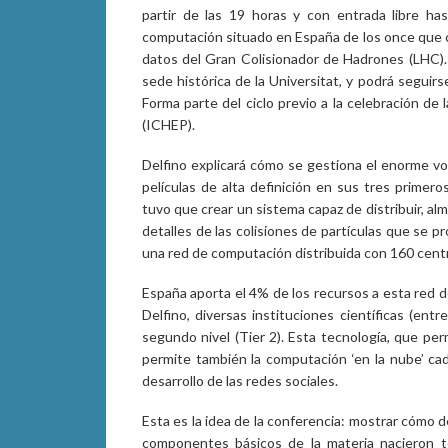
partir de las 19 horas y con entrada libre ha
computación situado en España de los once que c
datos del Gran Colisionador de Hadrones (LHC). 
sede histórica de la Universitat, y podrá seguir
Forma parte del ciclo previo a la celebración de
(ICHEP).
Delfino explicará cómo se gestiona el enorme v
películas de alta definición en sus tres primer
tuvo que crear un sistema capaz de distribuir, al
detalles de las colisiones de partículas que se p
una red de computación distribuida con 160 centr
España aporta el 4% de los recursos a esta red 
Delfino, diversas instituciones científicas (ent
segundo nivel (Tier 2). Esta tecnología, que pe
permite también la computación ‘en la nube’ cad
desarrollo de las redes sociales.
Esta es la idea de la conferencia: mostrar cómo d
componentes básicos de la materia nacieron te