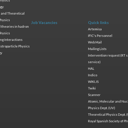
Physics
ogy
 and Theoretical
Physics
Job Vacancies
Quick links
ld theories in hadron
Artemisa
physics
IFIC's Personnel
ng Interactions
Web Mail
stroparticle Physics
Mailing Lists
gy
Intervention request (RT s
service)
HAL
Indico
WIKI.JS
Twiki
Scanner
Atomic, Molecular and Nuc
Physics Dept. (UV)
Theoretical Physics Dept. 
Royal Spanish Society of Ph