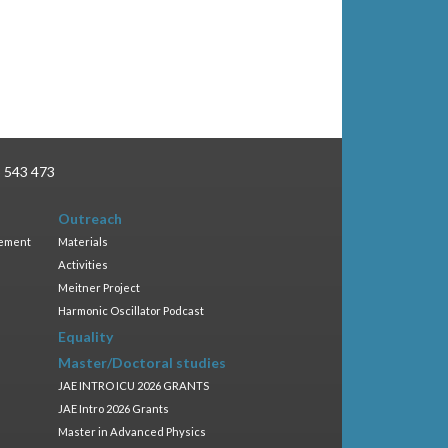
3 543 473
Outreach
gement
Materials
Activities
Meitner Project
Harmonic Oscillator Podcast
Equality
Master/Doctoral studies
JAE INTRO ICU 2026 GRANTS
JAE Intro 2026 Grants
Master in Advanced Physics