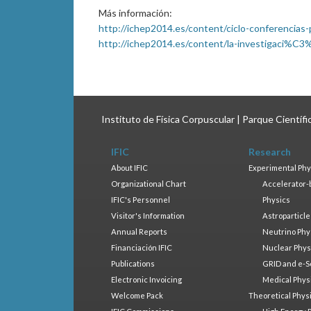
Más información:
http://ichep2014.es/content/ciclo-conferencias-
http://ichep2014.es/content/la-investigaci%C
Instituto de Física Corpuscular | Parque Científ
IFIC
Research
About IFIC
Experimental Phy
Organizational Chart
Accelerator-
IFIC's Personnel
Physics
Visitor's Information
Astroparticle
Annual Reports
Neutrino Phy
Financiación IFIC
Nuclear Phys
Publications
GRID and e-S
Electronic Invoicing
Medical Phys
Welcome Pack
Theoretical Phys