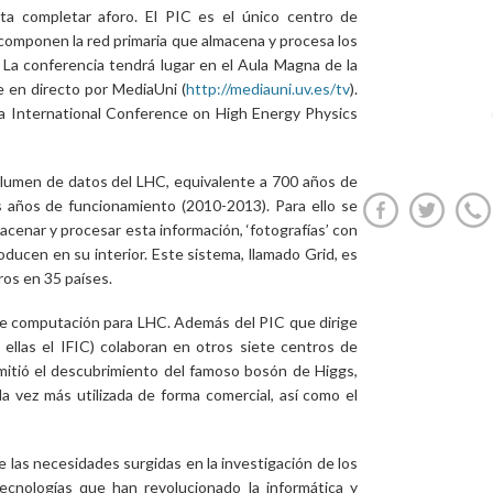
sta completar aforo. El PIC es el único centro de
omponen la red primaria que almacena y procesa los
La conferencia tendrá lugar en el Aula Magna de la
se en directo por MediaUni (
http://mediauni.uv.es/tv
).
 la International Conference on High Energy Physics
olumen de datos del LHC, equivalente a 700 años de
os años de funcionamiento (2010-2013). Para ello se
macenar y procesar esta información, ‘fotografías’ con
roducen en su interior. Este sistema, llamado Grid, es
os en 35 países.
de computación para LHC. Además del PIC que dirige
re ellas el IFIC) colaboran en otros siete centros de
rmitió el descubrimiento del famoso bosón de Higgs,
a vez más utilizada de forma comercial, así como el
e las necesidades surgidas en la investigación de los
cnologías que han revolucionado la informática y