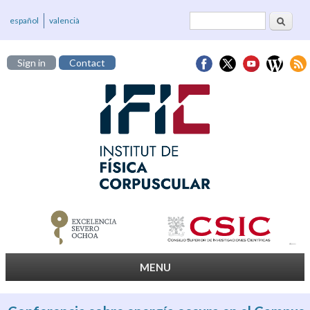
Search
Search form
español
valencià
Sign in
Contact
MENU