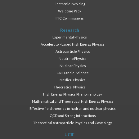
Electronic Invoicing
Welcome Pack
IFIC Commissions
Research
Experimental Physics
Accelerator-based High Energy Physics
Astroparticle Physics
Neutrino Physics
Nuclear Physics
GRID and e-Science
Medical Physics
Theoretical Physics
High Energy Physics Phenomenology
Mathematical and Theoretical High Energy Physics
Effective field theories in hadron and nuclear physics
QCD and Strong Interactions
Theoretical Astroparticle Physics and Cosmology
UCIE