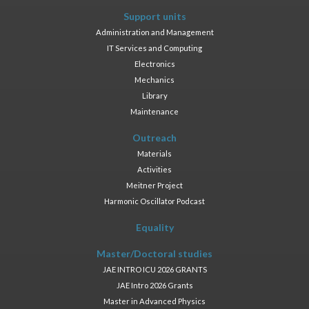
Support units
Administration and Management
IT Services and Computing
Electronics
Mechanics
Library
Maintenance
Outreach
Materials
Activities
Meitner Project
Harmonic Oscillator Podcast
Equality
Master/Doctoral studies
JAE INTRO ICU 2026 GRANTS
JAE Intro 2026 Grants
Master in Advanced Physics