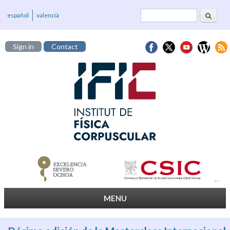
Search
Search form
español
valencià
Sign in
Contact
MENU