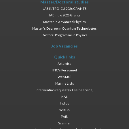
Master/Doctoral studies
JAE INTRO ICU 2026 GRANTS
JAE Intro 2026 Grants
Master in Advanced Physics
Master's Degree in Quantum Technologies
Doctoral Programme in Physics
Job Vacancies
Quick links
Artemisa
IFIC's Personnel
Web Mail
Mailing Lists
Intervention request (RT self-service)
HAL
Indico
WIKI.JS
Twiki
Scanner