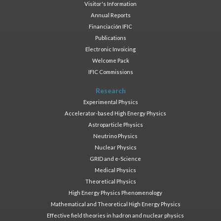
Visitor's Information
Annual Reports
Financiación IFIC
Publications
Electronic Invoicing
Welcome Pack
IFIC Commissions
Research
Experimental Physics
Accelerator-based High Energy Physics
Astroparticle Physics
Neutrino Physics
Nuclear Physics
GRID and e-Science
Medical Physics
Theoretical Physics
High Energy Physics Phenomenology
Mathematical and Theoretical High Energy Physics
Effective field theories in hadron and nuclear physics