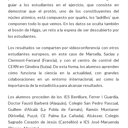
guiar a los estudiantes en el ejercicio, que consiste en
demostrar que el protón, uno de los constituyentes del
núcleo atómico, está compuesto por quarks, los ‘ladrillos’ que
componen todo lo que vemos. En los datos se oculta también
el bosón de Higgs, un reto a la espera de ser descubierto por
los estudiantes.
Los resultados se comparten por videoconferencia con otros
estudiantes europeos, en este caso de Marsella, Saclay y
Clermont-Ferrand (Francia), y con el centro de control del
CERN en Ginebra (Suiza). De esta forma, los alumnos aprenden
cómo funciona la ciencia en la actualidad, con grandes
colaboraciones en un entorno internacional, así como la
importancia de la estadística para alcanzar resultados.
Los alumnos proceden de los IES Benlliure, Ferrer i Guardia,
Doctor Faustí Barberà (Alaquàs), Colegio San Pedro Pascual,
Guillem d’Alcalà (La Pobla de Farnals), Ramón Muntaner
(Xirivella), Puçol, CE Palma (La Cañada), Alcàsser, Colegio
Sagrado Corazón de Jesús (Castellón) e IES José Maruenda