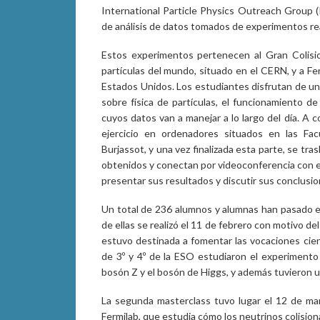
International Particle Physics Outreach Group (
de análisis de datos tomados de experimentos real
Estos experimentos pertenecen al Gran Colisi
partículas del mundo, situado en el CERN, y a Fer
Estados Unidos. Los estudiantes disfrutan de una
sobre física de partículas, el funcionamiento de
cuyos datos van a manejar a lo largo del día. A c
ejercicio en ordenadores situados en las Fa
Burjassot, y una vez finalizada esta parte, se tra
obtenidos y conectan por videoconferencia con e
presentar sus resultados y discutir sus conclusio
Un total de 236 alumnos y alumnas han pasado es
de ellas se realizó el 11 de febrero con motivo del
estuvo destinada a fomentar las vocaciones cient
de 3º y 4º de la ESO estudiaron el experiment
bosón Z y el bosón de Higgs, y además tuvieron un 
La segunda masterclass tuvo lugar el 12 de m
Fermilab, que estudia cómo los neutrinos colisio