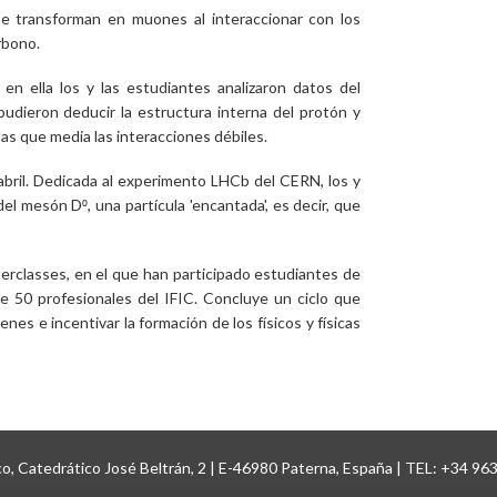
e transforman en muones al interaccionar con los
rbono.
en ella los y las estudiantes analizaron datos del
udieron deducir la estructura interna del protón y
as que media las interacciones débiles.
e abril. Dedicada al experimento LHCb del CERN, los y
el mesón D⁰, una partícula 'encantada', es decir, que
sterclasses, en el que han participado estudiantes de
 50 profesionales del IFIC. Concluye un ciclo que
es e incentivar la formación de los físicos y físicas
ico, Catedrático José Beltrán, 2 | E-46980 Paterna, España | TEL: +34 96