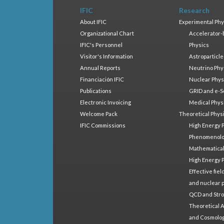
IFIC
Research
About IFIC
Experimental Phy
Organizational Chart
Accelerator-
IFIC's Personnel
Physics
Visitor's Information
Astroparticle
Annual Reports
Neutrino Phy
Financiación IFIC
Nuclear Phys
Publications
GRID and e-S
Electronic Invoicing
Medical Phys
Welcome Pack
Theoretical Phys
IFIC Commissions
High Energy 
Phenomenol
Mathematical
High Energy 
Effective fie
and nuclear 
QCD and Stro
Theoretical A
and Cosmolo