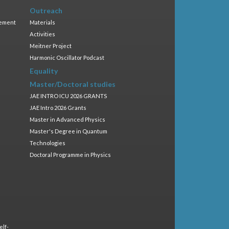
Outreach
gement
Materials
Activities
Meitner Project
Harmonic Oscillator Podcast
Equality
Master/Doctoral studies
JAE INTRO ICU 2026 GRANTS
JAE Intro 2026 Grants
Master in Advanced Physics
Master's Degree in Quantum
Technologies
Doctoral Programme in Physics
elf-