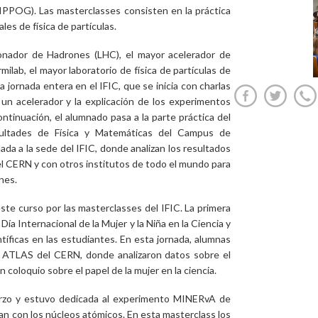
IPPOG). Las masterclasses consisten en la práctica
es de física de partículas.
onador de Hadrones (LHC), el mayor acelerador de
milab, el mayor laboratorio de física de partículas de
 jornada entera en el IFIC, que se inicia con charlas
 un acelerador y la explicación de los experimentos
ontinuación, el alumnado pasa a la parte práctica del
cultades de Física y Matemáticas del Campus de
slada a la sede del IFIC, donde analizan los resultados
l CERN y con otros institutos de todo el mundo para
nes.
te curso por las masterclasses del IFIC. La primera
 Día Internacional de la Mujer y la Niña en la Ciencia y
íficas en las estudiantes. En esta jornada, alumnas
o ATLAS del CERN, donde analizaron datos sobre el
coloquio sobre el papel de la mujer en la ciencia.
arzo y estuvo dedicada al experimento MINERvA de
nan con los núcleos atómicos. En esta masterclass los