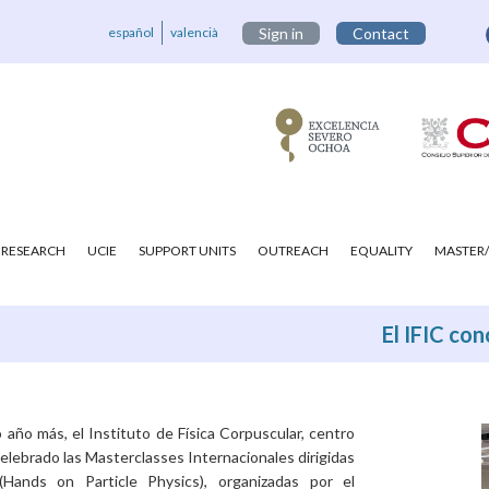
español
valencià
Sign in
Contact
RESEARCH
UCIE
SUPPORT UNITS
OUTREACH
EQUALITY
MASTER/
El IFIC co
o año más, el Instituto de Física Corpuscular, centro
 celebrado las Masterclasses Internacionales dirigidas
(Hands on Particle Physics), organizadas por el