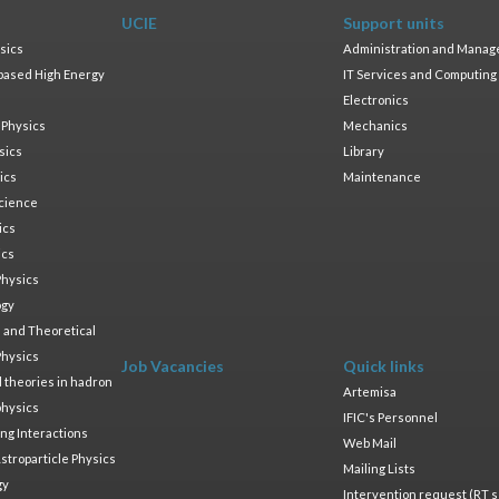
UCIE
Support units
sics
Administration and Mana
based High Energy
IT Services and Computing
Electronics
 Physics
Mechanics
sics
Library
ics
Maintenance
cience
ics
ics
Physics
ogy
 and Theoretical
Physics
Job Vacancies
Quick links
ld theories in hadron
Artemisa
physics
IFIC's Personnel
ng Interactions
Web Mail
stroparticle Physics
Mailing Lists
gy
Intervention request (RT s