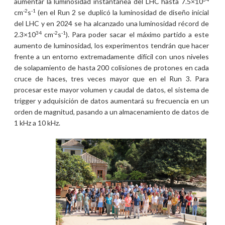
aumentar la luminosidad instantánea del LHC hasta 7.5×10
-2
-1
cm
s
(en el Run 2 se duplicó la luminosidad de diseño inicial
del LHC y en 2024 se ha alcanzado una luminosidad récord de
34
-2
-1
2.3×10
cm
s
). Para poder sacar el máximo partido a este
aumento de luminosidad, los experimentos tendrán que hacer
frente a un entorno extremadamente difícil con unos niveles
de solapamiento de hasta 200 colisiones de protones en cada
cruce de haces, tres veces mayor que en el Run 3. Para
procesar este mayor volumen y caudal de datos, el sistema de
trigger y adquisición de datos aumentará su frecuencia en un
orden de magnitud, pasando a un almacenamiento de datos de
1 kHz a 10 kHz.