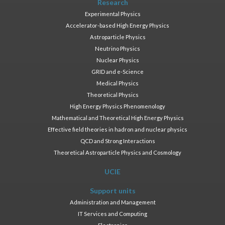
Research
Experimental Physics
Accelerator-based High Energy Physics
Astroparticle Physics
Neutrino Physics
Nuclear Physics
GRID and e-Science
Medical Physics
Theoretical Physics
High Energy Physics Phenomenology
Mathematical and Theoretical High Energy Physics
Effective field theories in hadron and nuclear physics
QCD and Strong Interactions
Theoretical Astroparticle Physics and Cosmology
UCIE
Support units
Administration and Management
IT Services and Computing