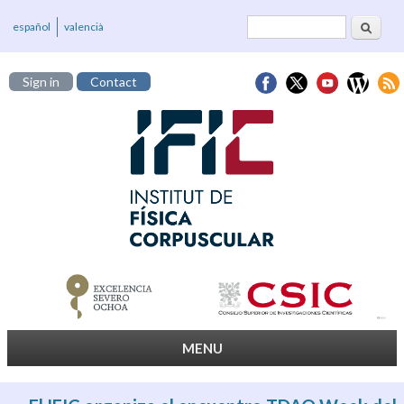
Search
Search form
español
valencià
Sign in
Contact
MENU