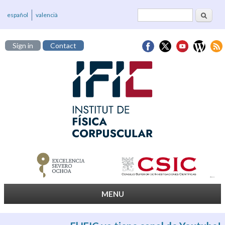
Search
Search form
español
valencià
Sign in
Contact
MENU