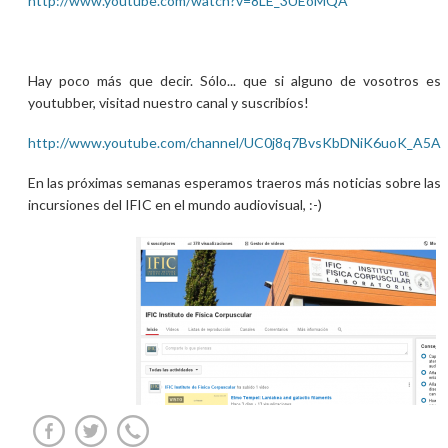
http://www.youtube.com/watch?v=8LE_3UEoMQA
Hay poco más que decir. Sólo... que si alguno de vosotros es
youtubber, visitad nuestro canal y suscribíos!
http://www.youtube.com/channel/UC0j8q7BvsKbDNiK6uoK_A5A
En las próximas semanas esperamos traeros más noticias sobre las
incursiones del IFIC en el mundo audiovisual, :-)