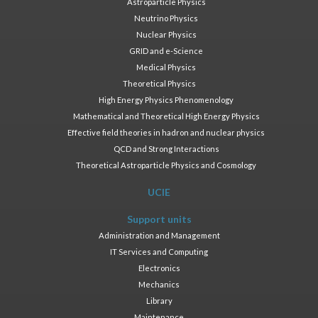
Astroparticle Physics
Neutrino Physics
Nuclear Physics
GRID and e-Science
Medical Physics
Theoretical Physics
High Energy Physics Phenomenology
Mathematical and Theoretical High Energy Physics
Effective field theories in hadron and nuclear physics
QCD and Strong Interactions
Theoretical Astroparticle Physics and Cosmology
UCIE
Support units
Administration and Management
IT Services and Computing
Electronics
Mechanics
Library
Maintenance