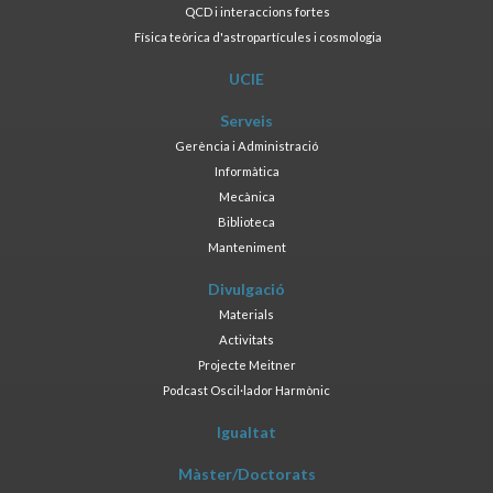
QCD i interaccions fortes
Física teòrica d'astropartícules i cosmologia
UCIE
Serveis
Gerència i Administració
Informàtica
Mecànica
Biblioteca
Manteniment
Divulgació
Materials
Activitats
Projecte Meitner
Podcast Oscil·lador Harmònic
Igualtat
Màster/Doctorats