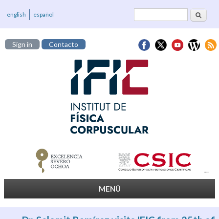
Cerca
Formulari de
english
español
cerca
Sign in
Contacto
MENÚ