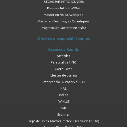
BECAS JAE INTRO ICU 2026
Beques JAE Intro 2026
Màster en Física Avançada
Màster en Tecnologies Quàntiques
Programa de Doctorat en Física
Ofertes d'ocupació i beques
Accessos Ràpids
Artemisa
Personal de l'IFIC
Correu web
Llestes de correu
Intervenció (Autoservei IRT)
HAL
Indico
WIKI.JS
Twiki
Scanner
Dept. de Física Atòmica, Molecular i Nuclear (UV)