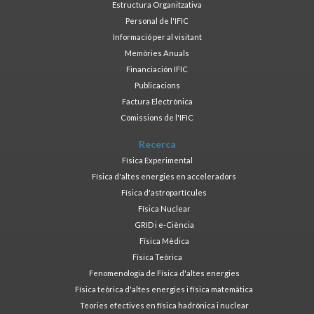
Estructura Organitzativa
Personal de l'IFIC
Informació per al visitant
Memòries Anuals
Financiación IFIC
Publicacions
Factura Electrònica
Comissions de l'IFIC
Recerca
Física Experimental
Física d'altes energies en acceleradors
Física d'astropartícules
Física Nuclear
GRID i e-Ciència
Física Mèdica
Física Teòrica
Fenomenologia de Física d'altes energies
Física teòrica d'altes energies i física matemàtica
Teories efectives en física hadrònica i nuclear