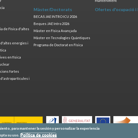
ar
Manteniment
cia
Màster/Doctorats
Ofertes d'ocupació i
a
BECAS JAE INTRO ICU 2026
Beques JAE Intro 2026
 de Física d'altes
Màster en Física Avançada
Màster en Tecnologies Quàntiques
 d'altes energies i
Programa de Doctorat en Física
tica
ives en física
uclear
cions fortes
 d'astropartícules i
iento, para mantener la sesión y personalizar la experiencia
epta su uso.
Política de cookies