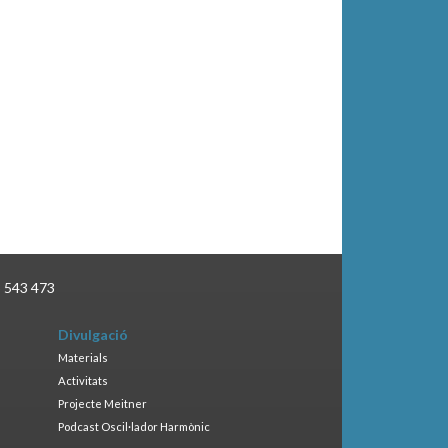
3 543 473
Divulgació
Materials
Activitats
Projecte Meitner
Podcast Oscil·lador Harmònic