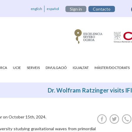
english
español
Sign in
Contacto
ERCA
UCIE
SERVEIS
DIVULGACIÓ
IGUALTAT
MÀSTER/DOCTORATS
Dr. Wolfram Ratzinger visits I
ar on October 15th, 2024.
ersity studying gravitational waves from primordial