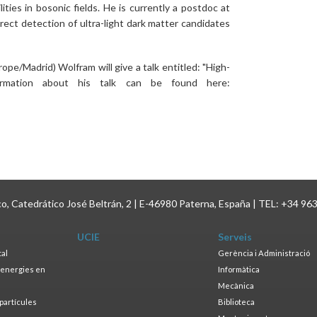
ities in bosonic fields. He is currently a postdoc at
ect detection of ultra-light dark matter candidates
pe/Madrid) Wolfram will give a talk entitled: "High-
formation about his talk can be found here:
ico, Catedrático José Beltrán, 2 | E-46980 Paterna, España | TEL: +34 96
UCIE
Serveis
tal
Gerència i Administració
s energies en
Informàtica
s
Mecànica
opartícules
Biblioteca