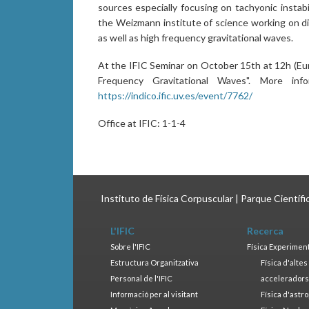
sources especially focusing on tachyonic instabil
the Weizmann institute of science working on dir
as well as high frequency gravitational waves.
At the IFIC Seminar on October 15th at 12h (Euro
Frequency Gravitational Waves". More in
https://indico.ific.uv.es/event/7762/
Office at IFIC: 1-1-4
Instituto de Física Corpuscular | Parque Científ
L'IFIC
Recerca
Sobre l'IFIC
Física Experimen
Estructura Organitzativa
Física d'alte
Personal de l'IFIC
accelerador
Informació per al visitant
Física d'astr