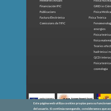
Memòries Anuals
Física Nucle
Financiación IFIC
GRID i e-Cièn
Publicacions
Física Mèdic
Factura Electrònica
Física Teòrica
Comissions de l'IFIC
Fenomenologia
energies
Física teòrica
física matemà
Teories efect
hadrònica i n
QCD i interac
Física teòrica
cosmologia
Este página web utiliza cookies propias para su funcionam
del usuario. Si continúa navegando, consideramos que ac