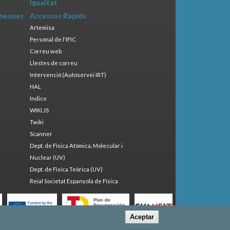
Igualtat
 beques
Accessos Ràpids
Artemisa
Personal de l'IFIC
Correu web
Llestes de correu
Intervenció (Autoservei IRT)
HAL
Indico
WIKI.JS
Twiki
Scanner
Dept. de Física Atòmica, Molecular i
Nuclear (UV)
Dept. de Física Teòrica (UV)
Reial Societat Espanyola de Física
Aceptar