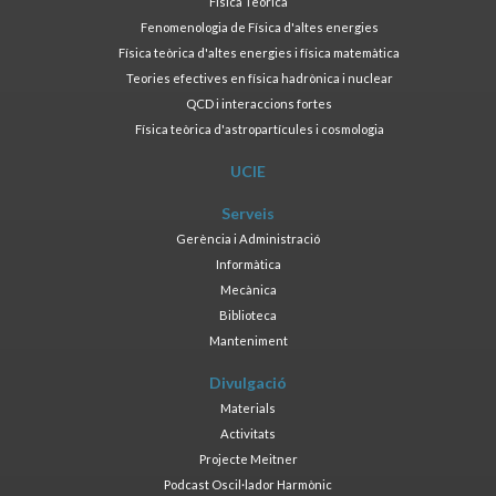
Física Teòrica
Fenomenologia de Física d'altes energies
Física teòrica d'altes energies i física matemàtica
Teories efectives en física hadrònica i nuclear
QCD i interaccions fortes
Física teòrica d'astropartícules i cosmologia
UCIE
Serveis
Gerència i Administració
Informàtica
Mecànica
Biblioteca
Manteniment
Divulgació
Materials
Activitats
Projecte Meitner
Podcast Oscil·lador Harmònic