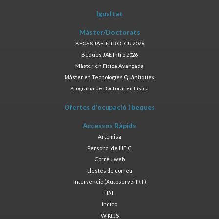
Igualtat
Màster/Doctorats
BECAS JAE INTRO ICU 2026
Beques JAE Intro 2026
Màster en Física Avançada
Màster en Tecnologies Quàntiques
Programa de Doctorat en Física
Ofertes d'ocupació i beques
Accessos Ràpids
Artemisa
Personal de l'IFIC
Correu web
Llestes de correu
Intervenció (Autoservei IRT)
HAL
Indico
WIKI.JS