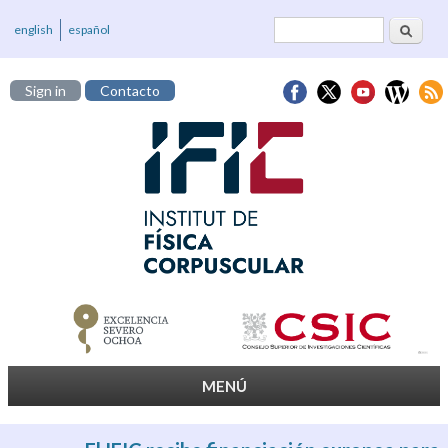
Cerca
Formulari de
english
español
cerca
Sign in
Contacto
MENÚ