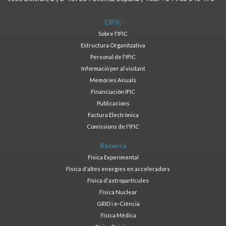
L'IFIC
Sobre l'IFIC
Estructura Organitzativa
Personal de l'IFIC
Informació per al visitant
Memòries Anuals
Financiación IFIC
Publicacions
Factura Electrònica
Comissions de l'IFIC
Recerca
Física Experimental
Física d'altes energies en acceleradors
Física d'astropartícules
Física Nuclear
GRID i e-Ciència
Física Mèdica