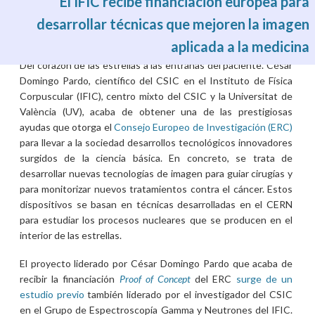
El IFIC recibe financiación europea para
desarrollar técnicas que mejoren la imagen
aplicada a la medicina
dl., 31/07/2023 - 02:00
Del corazón de las estrellas a las entrañas del paciente. César
Domingo Pardo, científico del CSIC en el Instituto de Física
Corpuscular (IFIC), centro mixto del CSIC y la Universitat de
València (UV), acaba de obtener una de las prestigiosas
ayudas que otorga el
Consejo Europeo de Investigación (ERC)
para llevar a la sociedad desarrollos tecnológicos innovadores
surgidos de la ciencia básica. En concreto, se trata de
desarrollar nuevas tecnologías de imagen para guiar cirugías y
para monitorizar nuevos tratamientos contra el cáncer. Estos
dispositivos se basan en técnicas desarrolladas en el CERN
para estudiar los procesos nucleares que se producen en el
interior de las estrellas.
El proyecto liderado por César Domingo Pardo que acaba de
recibir la financiación
Proof of Concept
del ERC
surge de un
estudio previo
también liderado por el investigador del CSIC
en el Grupo de Espectroscopía Gamma y Neutrones del IFIC.