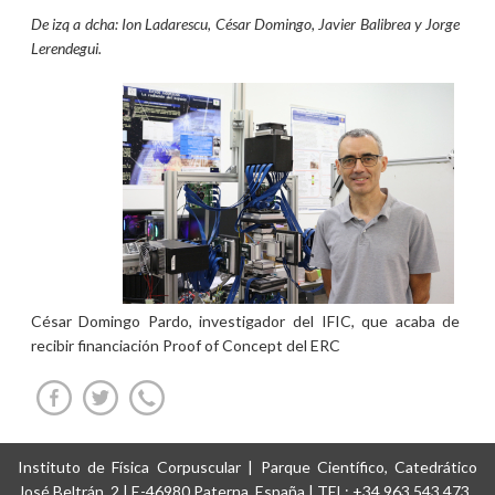
De izq a dcha: Ion Ladarescu, César Domingo, Javier Balibrea y Jorge
Lerendegui.
César Domingo Pardo, investigador del IFIC, que acaba de
recibir financiación Proof of Concept del ERC
Instituto de Física Corpuscular | Parque Científico, Catedrático
José Beltrán, 2 | E-46980 Paterna, España | TEL: +34 963 543 473