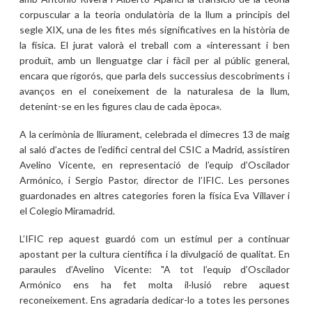
corpuscular a la teoria ondulatòria de la llum a principis del
segle XIX, una de les fites més significatives en la història de
la física. El jurat valorà el treball com a «interessant i ben
produït, amb un llenguatge clar i fàcil per al públic general,
encara que rigorós, que parla dels successius descobriments i
avanços en el coneixement de la naturalesa de la llum,
detenint-se en les figures clau de cada època».
A la cerimònia de lliurament, celebrada el dimecres 13 de maig
al saló d’actes de l’edifici central del CSIC a Madrid, assistiren
Avelino Vicente, en representació de l’equip d’Oscilador
Armónico, i Sergio Pastor, director de l’IFIC. Les persones
guardonades en altres categories foren la física Eva Villaver i
el Colegio Miramadrid.
L’IFIC rep aquest guardó com un estímul per a continuar
apostant per la cultura científica i la divulgació de qualitat. En
paraules d’Avelino Vicente: "A tot l’equip d’Oscilador
Armónico ens ha fet molta il·lusió rebre aquest
reconeixement. Ens agradaria dedicar-lo a totes les persones