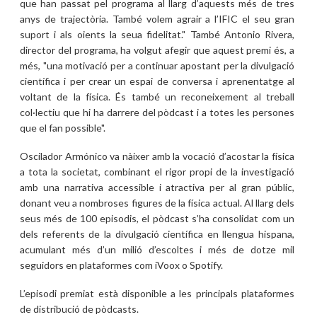
que han passat pel programa al llarg d’aquests més de tres
anys de trajectòria. També volem agrair a l’IFIC el seu gran
suport i als oients la seua fidelitat." També Antonio Rivera,
director del programa, ha volgut afegir que aquest premi és, a
més, "una motivació per a continuar apostant per la divulgació
científica i per crear un espai de conversa i aprenentatge al
voltant de la física. És també un reconeixement al treball
col·lectiu que hi ha darrere del pòdcast i a totes les persones
que el fan possible".
Oscilador Armónico va nàixer amb la vocació d’acostar la física
a tota la societat, combinant el rigor propi de la investigació
amb una narrativa accessible i atractiva per al gran públic,
donant veu a nombroses figures de la física actual. Al llarg dels
seus més de 100 episodis, el pòdcast s’ha consolidat com un
dels referents de la divulgació científica en llengua hispana,
acumulant més d’un milió d’escoltes i més de dotze mil
seguidors en plataformes com iVoox o Spotify.
L’episodi premiat està disponible a les principals plataformes
de distribució de pòdcasts.