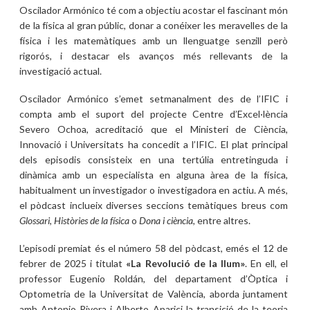
Oscilador Armónico té com a objectiu acostar el fascinant món
de la física al gran públic, donar a conéixer les meravelles de la
física i les matemàtiques amb un llenguatge senzill però
rigorós, i destacar els avanços més rellevants de la
investigació actual.
Oscilador Armónico s’emet setmanalment des de l’IFIC i
compta amb el suport del projecte Centre d’Excel·lència
Severo Ochoa, acreditació que el Ministeri de Ciència,
Innovació i Universitats ha concedit a l’IFIC. El plat principal
dels episodis consisteix en una tertúlia entretinguda i
dinàmica amb un especialista en alguna àrea de la física,
habitualment un investigador o investigadora en actiu. A més,
el pòdcast inclueix diverses seccions temàtiques breus com
Glossari
,
Històries de la física
o
Dona i ciència
, entre altres.
L’episodi premiat és el número 58 del pòdcast, emés el 12 de
febrer de 2025 i titulat
«La Revolució de la llum»
. En ell, el
professor Eugenio Roldán, del departament d’Òptica i
Optometria de la Universitat de València, aborda juntament
amb Antonio Rivera i Alberto Aparici la transició de la teoria