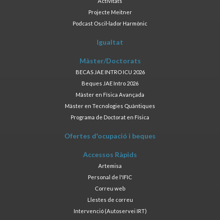
Activitats
Projecte Meitner
Podcast Oscil·lador Harmònic
Igualtat
Màster/Doctorats
BECAS JAE INTRO ICU 2026
Beques JAE Intro 2026
Màster en Física Avançada
Màster en Tecnologies Quàntiques
Programa de Doctorat en Física
Ofertes d'ocupació i beques
Accessos Ràpids
Artemisa
Personal de l'IFIC
Correu web
Llestes de correu
Intervenció (Autoservei IRT)