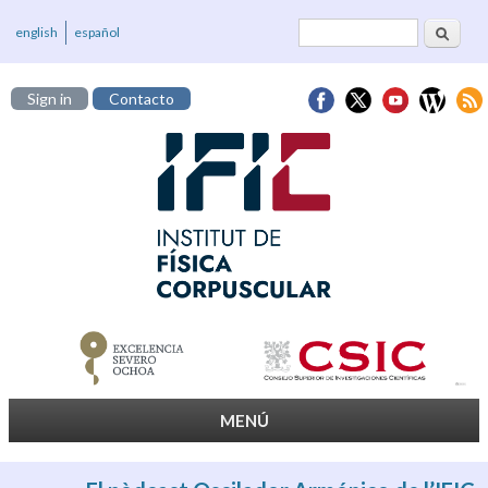
Cerca
Formulari de
english
español
cerca
Sign in
Contacto
MENÚ