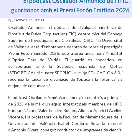
El pòdcast Oscilador Armónico de l’IFIC,
guardonat amb el Premi Fotón Emitido 2026
dj., 14/05/2026 - 09:33
Oscilador Armónico, el pòdcast de divulgació científica de
l’Institut de Física Corpuscular (IFIC), centre mixt del Consejo
Superior de Investigaciones Científicas (CSIC) i la Universitat
de València, està d’enhorabona després de rebre el prestigiós
Premi Fotón Emitido 2026, que atorga anualment l’Institut
d’Òptica Daza de Valdés. El guardó es concedeix en
col·laboració amb la Sociedad Española de Óptica
(SEDOPTICA), el clúster SECPHO i el mitjà EDUCACIÓN 3.0, i
reconeix la tasca de divulgació de l’òptica i la fotònica als
mitjans de comunicació.
El pòdcast Oscilador Armónico començà a emetre’s a principis
de 2023 de la mà d’un equip integrat pels membres de l’IFIC
Enrique Nácher, Valentina De Romeri, Alberto Aparici i Avelino
Vicente, i la professora de la Facultat de Matemàtiques de la
Universitat de València Isabel Cordero. Sota la direcció
d’Antonio Rivera, conegut conductor de programes de ciència,