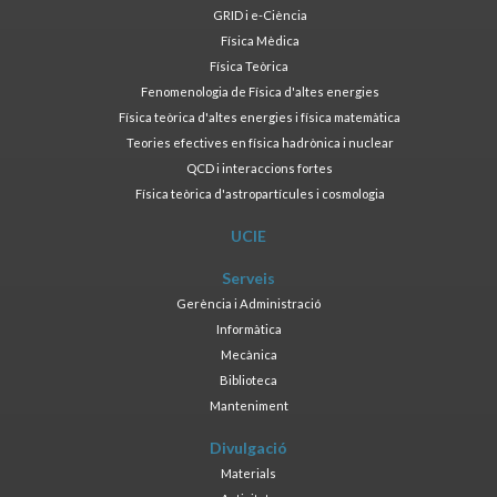
GRID i e-Ciència
Física Mèdica
Física Teòrica
Fenomenologia de Física d'altes energies
Física teòrica d'altes energies i física matemàtica
Teories efectives en física hadrònica i nuclear
QCD i interaccions fortes
Física teòrica d'astropartícules i cosmologia
UCIE
Serveis
Gerència i Administració
Informàtica
Mecànica
Biblioteca
Manteniment
Divulgació
Materials