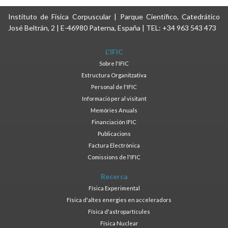
Instituto de Física Corpuscular | Parque Científico, Catedrático
José Beltrán, 2 | E-46980 Paterna, España | TEL: +34 963 543 473
L'IFIC
Sobre l'IFIC
Estructura Organitzativa
Personal de l'IFIC
Informació per al visitant
Memòries Anuals
Financiación IFIC
Publicacions
Factura Electrònica
Comissions de l'IFIC
Recerca
Física Experimental
Física d'altes energies en acceleradors
Física d'astropartícules
Física Nuclear