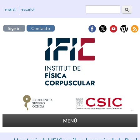
Cerca
Formulari de
english
español
cerca
Sign in
Contacto
MENÚ