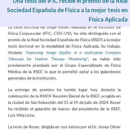
Una tesis del IFIC recibe el premio de la Real
Sociedad Española de Física a la mejor tesis en
Física Aplicada
dv., 19/07/2024 - 12:35
La tesis doctoral de Jorge Roser, realizada en el Instituto de
Física Corpuscular (IFIC, CSIC-UV), ha sido distinguida con el
premio de la Real Sociedad Española de Física (RSEF) a la mejor
tesis doctoral en la modalidad de Física Aplicada. Su trabajo,
titulado
"Improving Image Quality in a multi-plane Compton
Telescope for Hadron Therapy Monitoring"
, ya había sido
previamente premiado por el Grupo Especializado de Física
Médica de la RSEF, lo que le permitió optar a los galardones
generales de la institución.
La entrega de premios ha tenido lugar hoy, durante la
celebración de la XXXIX Reunión Bienal de la RSEF, acogida en
la ciudad de San Sebastián del 15 al 19 de julio de 2024. Roser
ha recibido el galardón de manos del presidente de la RSEF,
Luis Viña Liste.
La tesis de Roser, dirigida en sus inicios por el Dr. Josep Oliver