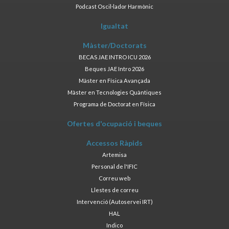
Podcast Oscil·lador Harmònic
Igualtat
Màster/Doctorats
BECAS JAE INTRO ICU 2026
Beques JAE Intro 2026
Màster en Física Avançada
Màster en Tecnologies Quàntiques
Programa de Doctorat en Física
Ofertes d'ocupació i beques
Accessos Ràpids
Artemisa
Personal de l'IFIC
Correu web
Llestes de correu
Intervenció (Autoservei IRT)
HAL
Indico