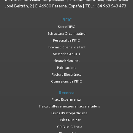
José Beltrán, 2 | E-46980 Paterna, España | TEL: +34 963 543 473
L'IFIC
Sobre l'IFIC
Estructura Organitzativa
Personal de l'IFIC
Informació per al visitant
Memòries Anuals
Financiación IFIC
Publicacions
Factura Electrònica
Comissions de l'IFIC
Recerca
Física Experimental
Física d'altes energies en acceleradors
Física d'astropartícules
Física Nuclear
GRID i e-Ciència