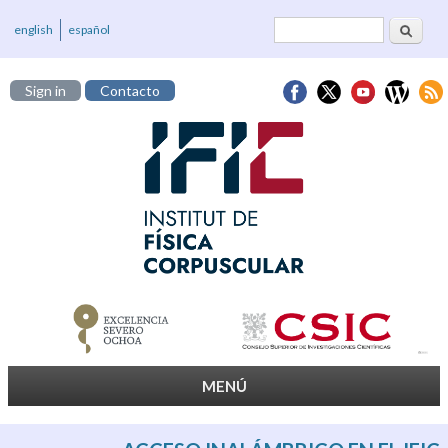
Cerca
Formulari de
english
español
cerca
Sign in
Contacto
MENÚ