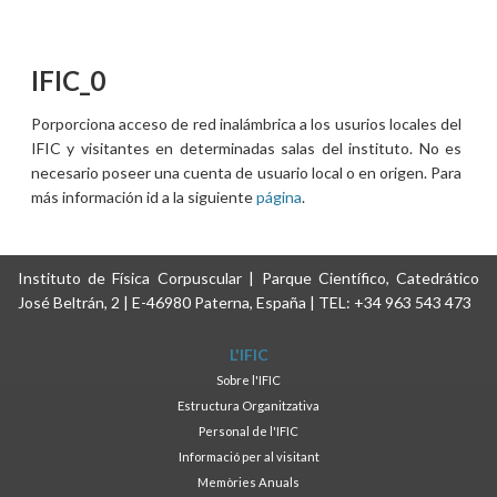
IFIC_0
Porporciona acceso de red inalámbrica a los usurios locales del
IFIC y visitantes en determinadas salas del instituto. No es
necesario poseer una cuenta de usuario local o en origen. Para
más información id a la siguiente
página
.
Instituto de Física Corpuscular | Parque Científico, Catedrático
José Beltrán, 2 | E-46980 Paterna, España | TEL: +34 963 543 473
L'IFIC
Sobre l'IFIC
Estructura Organitzativa
Personal de l'IFIC
Informació per al visitant
Memòries Anuals