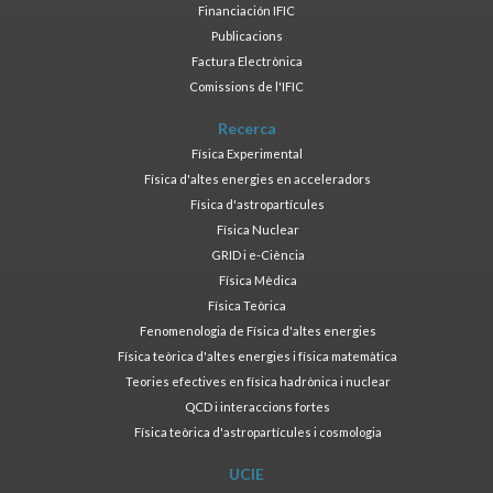
Financiación IFIC
Publicacions
Factura Electrònica
Comissions de l'IFIC
Recerca
Física Experimental
Física d'altes energies en acceleradors
Física d'astropartícules
Física Nuclear
GRID i e-Ciència
Física Mèdica
Física Teòrica
Fenomenologia de Física d'altes energies
Física teòrica d'altes energies i física matemàtica
Teories efectives en física hadrònica i nuclear
QCD i interaccions fortes
Física teòrica d'astropartícules i cosmologia
UCIE