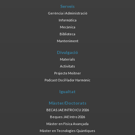
Serveis
Gerència i Administració
Informàtica
Mecànica
Biblioteca
Manteniment
Divulgació
Materials
Activitats
Projecte Meitner
Podcast Oscil·lador Harmònic
Igualtat
Màster/Doctorats
BECAS JAE INTRO ICU 2026
Beques JAE Intro 2026
Màster en Física Avançada
Màster en Tecnologies Quàntiques