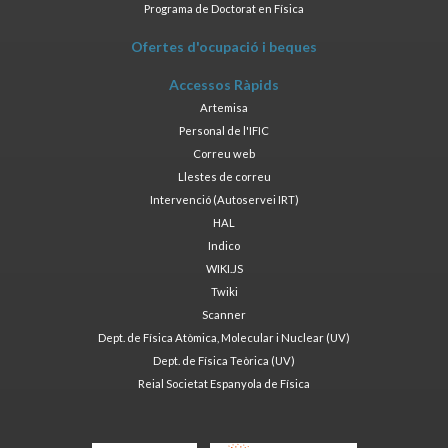
Programa de Doctorat en Física
Ofertes d'ocupació i beques
Accessos Ràpids
Artemisa
Personal de l'IFIC
Correu web
Llestes de correu
Intervenció (Autoservei IRT)
HAL
Indico
WIKI.JS
Twiki
Scanner
Dept. de Física Atòmica, Molecular i Nuclear (UV)
Dept. de Física Teòrica (UV)
Reial Societat Espanyola de Física