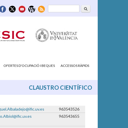
Cerca
Formulari de
cerca
OFERTES D'OCUPACIÓ I BEQUES
ACCESSOS RÀPIDS
CLAUSTRO CIENTÍFICO
uel.Albaladejo@ific.uv.es
963543526
o.Albiol@ific.uv.es
963543655