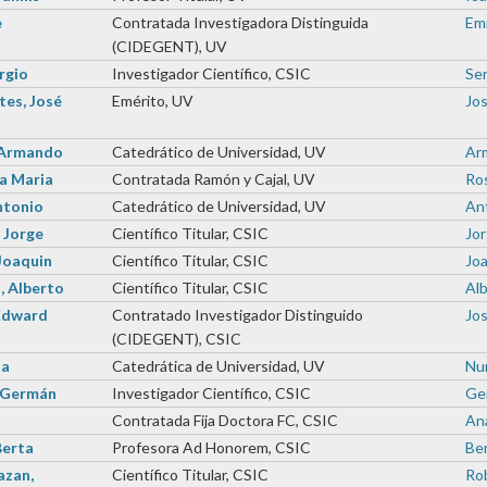
e
Contratada Investigadora Distinguida
Emi
(CIDEGENT), UV
rgio
Investigador Científico, CSIC
Ser
es, José
Emérito, UV
Jos
 Armando
Catedrático de Universidad, UV
Arm
sa Maria
Contratada Ramón y Cajal, UV
Ros
ntonio
Catedrático de Universidad, UV
Ant
 Jorge
Científico Titular, CSIC
Jor
Joaquin
Científico Titular, CSIC
Joa
, Alberto
Científico Titular, CSIC
Alb
 Edward
Contratado Investigador Distinguido
Jo
(CIDEGENT), CSIC
ia
Catedrática de Universidad, UV
Nur
, Germán
Investigador Científico, CSIC
Ger
Contratada Fija Doctora FC, CSIC
Ana
Berta
Profesora Ad Honorem, CSIC
Ber
azan,
Científico Titular, CSIC
Rob