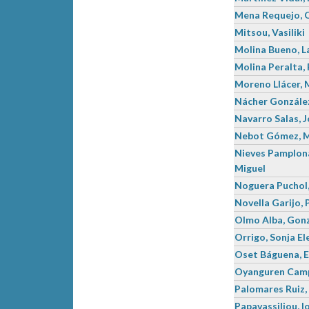
Mena Requejo, 
Mitsou, Vasiliki
Molina Bueno, L
Molina Peralta,
Moreno Llácer, 
Nácher González
Navarro Salas, 
Nebot Gómez, M
Nieves Pamplona
Miguel
Noguera Puchol,
Novella Garijo, 
Olmo Alba, Gon
Orrigo, Sonja E
Oset Báguena, E
Oyanguren Camp
Palomares Ruiz,
Papavassiliou, I