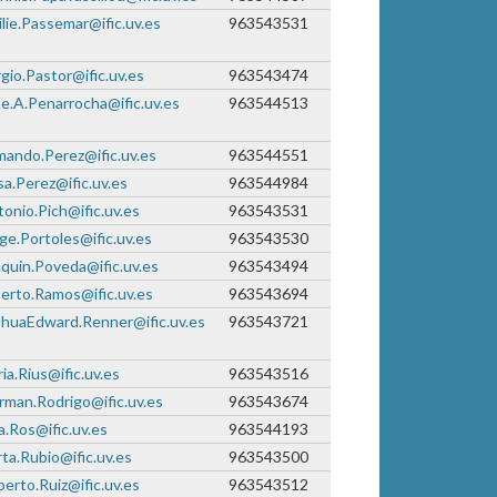
lie.Passemar@ific.uv.es
963543531
gio.Pastor@ific.uv.es
963543474
e.A.Penarrocha@ific.uv.es
963544513
ando.Perez@ific.uv.es
963544551
a.Perez@ific.uv.es
963544984
onio.Pich@ific.uv.es
963543531
ge.Portoles@ific.uv.es
963543530
quin.Poveda@ific.uv.es
963543494
erto.Ramos@ific.uv.es
963543694
shuaEdward.Renner@ific.uv.es
963543721
ia.Rius@ific.uv.es
963543516
man.Rodrigo@ific.uv.es
963543674
.Ros@ific.uv.es
963544193
ta.Rubio@ific.uv.es
963543500
erto.Ruiz@ific.uv.es
963543512