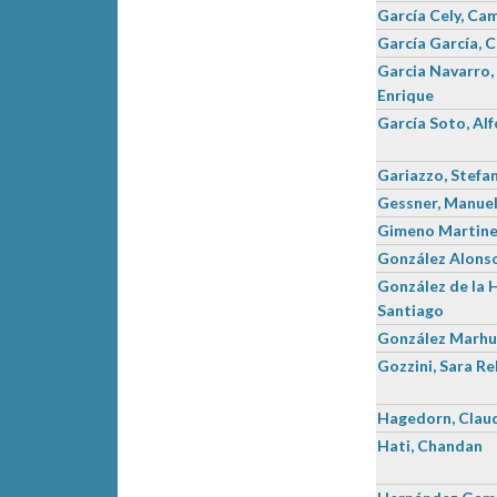
García Cely, Cam
García García, 
Garcia Navarro,
Enrique
García Soto, Al
Gariazzo, Stefa
Gessner, Manue
Gimeno Martine
González Alonso
González de la 
Santiago
González Marhu
Gozzini, Sara R
Hagedorn, Clau
Hati, Chandan