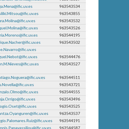
a.Mena@ific.uv.es
963543534
iliki.Mitsou@ific.uv.es
963543855
ra.Molina@ific.uv.es
963543532
uel.Molina@ific.uv.es
963543526
ia.Moreno@ific.uv.es
963544195
ique.Nacher@ific.uv.es
963543502
e.Navarro@ific.uv.es
uel.Nebot@ific.uv.es
963544476
n.M.Nieves@ific.uv.es
963543527
tiago.Noguera@ific.uv.es
963544511
.Novella@ific.uv.es
963543721
zalo.Olmo@ific.uv.es
963544555
ja.Orrigo@ific.uv.es
963543496
ogio.Oset@ific.uv.es
963543525
ntza.Oyanguren@ific.uv.es
963543537
gio.Palomares.Ruiz@ific.uv.es
963544191
nnis.Papavassiliou@ific.uv.es
963544587