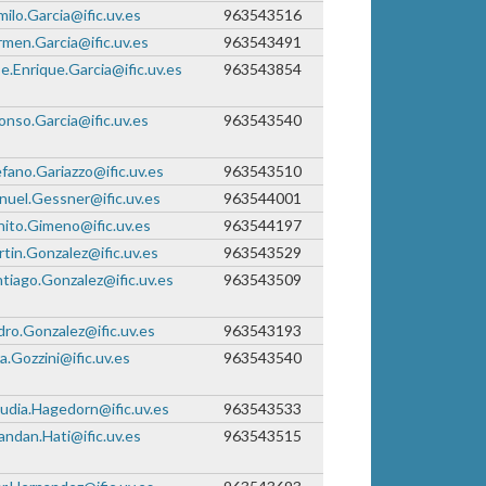
ilo.Garcia@ific.uv.es
963543516
men.Garcia@ific.uv.es
963543491
e.Enrique.Garcia@ific.uv.es
963543854
onso.Garcia@ific.uv.es
963543540
fano.Gariazzo@ific.uv.es
963543510
uel.Gessner@ific.uv.es
963544001
ito.Gimeno@ific.uv.es
963544197
tin.Gonzalez@ific.uv.es
963543529
tiago.Gonzalez@ific.uv.es
963543509
ro.Gonzalez@ific.uv.es
963543193
a.Gozzini@ific.uv.es
963543540
udia.Hagedorn@ific.uv.es
963543533
ndan.Hati@ific.uv.es
963543515