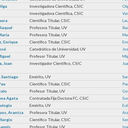
Olga
Investigadora Científica, CSIC
Olg
Investigadora Científica, CSIC
Vas
aura
Científica Titular, CSIC
Lau
 Raquel
Profesora Titular, UV
Raq
María
Profesora Titular, UV
Mar
, Enrique
Científico Titular, CSIC
Enr
José
Catedrático de Universidad, UV
Jos
iguel
Profesor Titular, UV
Mig
, Juan
Investigador Científico, CSIC
Jua
 Santiago
Emérito, UV
San
Pau
Científico Titular, CSIC
Pau
zalo
Profesor Titular, UV
Gon
lena Agata
Contratada Fija Doctora FC, CSIC
Son
ulogio
Emérito, UV
Eul
os, Arantza
Profesora Titular, UV
Ara
 Sergio
Científico Titular, CSIC
Ser
oannis
Profesor Titular, UV
Ioa