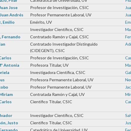
zo, Pilar
Catedrática de Universidad, UV
Pil
Juan Jose
Profesor de Investigación, CSIC
Jua
 Juan Andrés
Profesor Permanente Laboral, UV
Jua
, Emilio
Emérito, UV
Emi
Investigador Científico, CSIC
Mar
, Fernando
Contratado Ramón y Cajal, CSIC
Fer
ian
Contratado Investigador Distinguido
Adr
(CIDEGENT), CSIC
Carlos
Profesor de Investigación, CSIC
Car
Mª Antonia
Profesora Titular, UV
Mar
riela
Investigadora Científica, CSIC
Gab
eus
Profesora Permanente Laboral, UV
Neu
cobo
Profesor Permanente Laboral, UV
Jac
 Miriam
Contratada Ramón y Cajal, UV
Mir
Carlos
Científico Titular, CSIC
Car
alvador
Investigador Científico, CSIC
Sal
ón, Justo
Científico Titular, CSIC
Jus
 Fernando
Catedrático de Universidad, UV
Fer