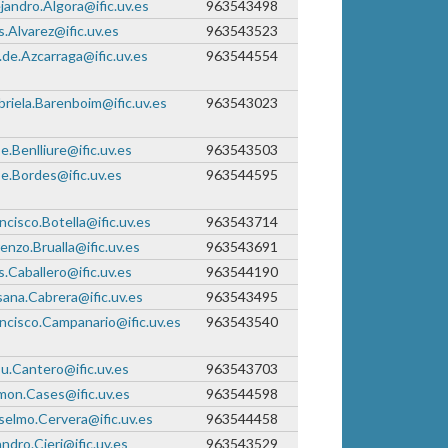
jandro.Algora@ific.uv.es
963543498
s.Alvarez@ific.uv.es
963543523
.de.Azcarraga@ific.uv.es
963544554
riela.Barenboim@ific.uv.es
963543023
e.Benlliure@ific.uv.es
963543503
e.Bordes@ific.uv.es
963544595
ncisco.Botella@ific.uv.es
963543714
enzo.Brualla@ific.uv.es
963543691
s.Caballero@ific.uv.es
963544190
ana.Cabrera@ific.uv.es
963543495
ncisco.Campanario@ific.uv.es
963543540
u.Cantero@ific.uv.es
963543703
on.Cases@ific.uv.es
963544598
elmo.Cervera@ific.uv.es
963544458
ndro.Cieri@ific.uv.es
963543529