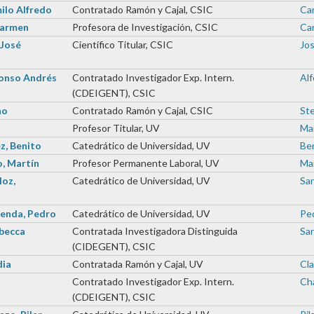
ilo Alfredo
Contratado Ramón y Cajal, CSIC
Cam
Carmen
Profesora de Investigación, CSIC
Car
 José
Científico Titular, CSIC
Jos
fonso Andrés
Contratado Investigador Exp. Intern.
Alf
(CDEIGENT), CSIC
no
Contratado Ramón y Cajal, CSIC
Ste
l
Profesor Titular, UV
Man
z, Benito
Catedrático de Universidad, UV
Ben
, Martín
Profesor Permanente Laboral, UV
Mar
Hoz,
Catedrático de Universidad, UV
San
enda, Pedro
Catedrático de Universidad, UV
Ped
ebecca
Contratada Investigadora Distinguida
Sar
(CIDEGENT), CSIC
dia
Contratada Ramón y Cajal, UV
Cla
Contratado Investigador Exp. Intern.
Cha
(CDEIGENT), CSIC