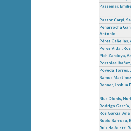
Passemar, Emili
Pastor Carpi, Se
Peñarrocha Gant
Antonio
Pérez Cañellas,
Perez Vidal, Ro
Pich Zardoya, A
Portoles Ibañez,
Poveda Torres, 
Ramos Martínez
Renner, Joshua
Rius Dionis, Nur
Rodrigo García
Ros Garcia, Ana
Rubio Barroso, 
Ruiz de Austri B