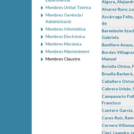
Algora, Alejand
Membres Unitat Teòrica
Alvarez Ruso, Lu
Membres Gerència i
Azcárraga Feliu,
Administració
de
Membres Informàtica
Barenboim Szuc
Membres Electrònica
Gabriela
Membres Mecànica
Benlliure Anaya,
Membres Manteniment
Bordes Villagras
Membres Claustre
Manuel
Botella Olcina, F
Brualla Barberà
Caballero Ontan
Cabrera Urbán, 
Campanario Pall
Francisco
Cantero García,
Cases Ruiz, Ra
Cervera Villanu
Cieri, Leandro J