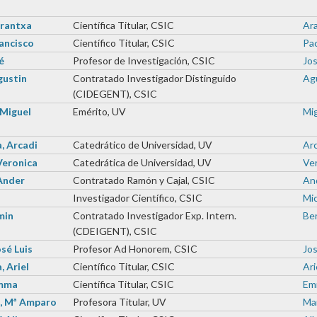
Arantxa
Científica Titular, CSIC
Ara
rancisco
Científico Titular, CSIC
Pac
é
Profesor de Investigación, CSIC
Jos
gustin
Contratado Investigador Distinguido
Agu
(CIDEGENT), CSIC
 Miguel
Emérito, UV
Mig
, Arcadi
Catedrático de Universidad, UV
Arc
Veronica
Catedrática de Universidad, UV
Ver
Ander
Contratado Ramón y Cajal, CSIC
And
Investigador Científico, CSIC
Mic
min
Contratado Investigador Exp. Intern.
Ben
(CDEIGENT), CSIC
osé Luis
Profesor Ad Honorem, CSIC
Jos
, Ariel
Científico Titular, CSIC
Ari
Emma
Científica Titular, CSIC
Emm
i, Mª Amparo
Profesora Titular, UV
Mar