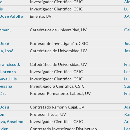
ro
Investigador Científico, CSIC
Ale
is
Investigador Científico, CSIC
Lui
 José Adolfo
Emérito, UV
J.A
hman,
Catedrática de Universidad, UV
Gab
 José
Profesor de Investigación, CSIC
Jos
a, José
Catedrático de Universidad, UV
Jos
rancisco J.
Catedrático de Universidad, UV
Fra
, Lorenzo
Investigador Científico, CSIC
Lor
aya, Luis
Investigador Científico, CSIC
Lui
Susana
Investigadora Científica, CSIC
Sus
ás,
Profesor Permanente Laboral, UV
Fra
 Josu
Contratado Ramón y Cajal, UV
Jos
món
Profesor Titular, UV
Ram
eva, Anselmo
Investigador Científico, CSIC
Ans
avier
Contratado Investigador Distinguido
Lea