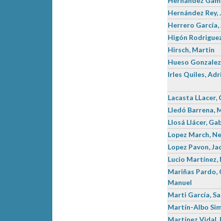
Hernández Gama
Hernández Rey, 
Herrero García,
Higón Rodriguez
Hirsch, Martin
Hueso Gonzalez
Irles Quiles, Adr
Lacasta LLacer, 
Lledó Barrena, 
Llosá Llácer, Gab
Lopez March, N
Lopez Pavon, Ja
Lucio Martínez,
Mariñas Pardo, 
Manuel
Marti García, S
Martín-Albo Sim
Martínez Vidal,