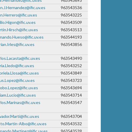
ar.Hernandez@ific.uv.es
963543693
n.J.Hernandez@ific.uv.es
963543536
n.Herrero@ific.uv.es
963543225
lio.Higon@ific.uv.es
963543509
tin.Hirsch@ific.uv.es
963543513
nando.Hueso@ific.uv.es
963544193
ian.Irles@ific.uv.es
963543856
los.Lacasta@ific.uv.es
963543490
ia.Lledo@ific.uv.es
963543252
riela.Llosa@ific.uv.es
963543849
s.Lopez@ific.uv.es
963543723
obo.Lopez@ific.uv.es
963543694
iam.Lucio@ific.uv.es
963543714
los.Marinas@ific.uv.es
963543547
vador.Marti@ific.uv.es
963543704
to.Martin-Albo@ific.uv.es
963543532
nando.Martinez@ific.uv.es
963543539