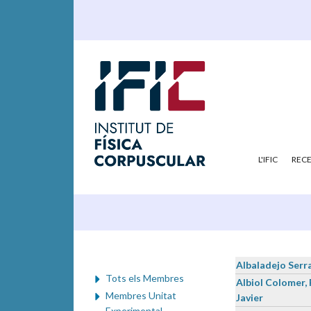
L'IFIC
REC
Albaladejo Serr
Tots els Membres
Albiol Colomer, 
Membres Unitat
Javier
Experimental