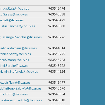
ntxa.Ruiz@ific.uv.es
963543494
o.Salesa@ific.uv.es
963543538
e.Salt@ific.uv.es
963543493
stin.Sanchez@ific.uv.es
963543538
uel.Angel.Sanchis@ific.uv.es
963543776
adi.Santamaria@ific.uv.es
963544314
onica.Sanz@ific.uv.es
963543775
er.Simon@ific.uv.es
963543723
hel.Sorel@ific.uv.es
963543722
jamin.Stefanek@ific.uv.es
963544824
e.Luis.Tain@ific.uv.es
963543497
el.Tarifeno.Saldivia@ific.uv.es
963543696
a.Torro@ific.uv.es
963543854
ia.Amparo.Tortola@ific.uv.es
963543518