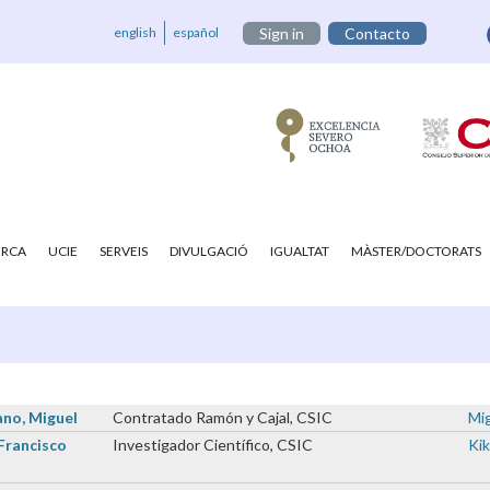
english
español
Sign in
Contacto
ERCA
UCIE
SERVEIS
DIVULGACIÓ
IGUALTAT
MÀSTER/DOCTORATS
ano, Miguel
Contratado Ramón y Cajal, CSIC
Mig
Francisco
Investigador Científico, CSIC
Kik