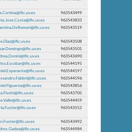
a.Cortina@ific.uv.es
963543499
ia.Jose.Costa@ific.uv.es
963543833
entina.DeRomeri@ific.uv.es
963543519
e.Diaz@ific.uv.es
963543508
ar.Domingo@ific.uv.es
963543501
rea.Donini@ific.uv.es
963543690
los.Escobar@ific.uv.es
963544195
iel.Esperante@ific.uv.es
963544197
ssandro.Fabbri@ific.uv.es
963544596
iel.Figueroa@ific.uv.es
963543856
a.Fiorini@ific.uv.es
963543705
e.Valle@ific.uv.es
963544459
ia.Fuster@ific.uv.es
963543552
n.Fuster@ific.uv.es
963543492
res.Gadea@ific.uv.es
963544984