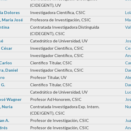
(CIDEGENT), UV
ía Dolores
Investigadora Científica, CSIC
Lol
 María José
Profesora de Investigación, CSIC
Mar
ntina
Contratada Investigadora Distinguida
Val
(CIDEGENT), CSIC
sé
Catedrático de Universidad, UV
Jos
 César
Investigador Científico, CSIC
Ces
Investigador Científico, CSIC
And
Carlos
Científico Titular, CSIC
Car
a, Daniel
Investigador Científico, CSIC
Dan
dro
Profesor Titular, UV
Ale
 G.
Científico Titular, CSIC
Dan
Catedrático de Universidad, UV
Luc
José Wagner
Profesor Ad Honorem, CSIC
Jos
, Nuria
Contratada Investigadora Exp. Intern.
Nur
(CDEIGENT), CSIC
an A.
Profesor de Investigación, CSIC
Jua
drés
Profesor de Investigación, CSIC
And