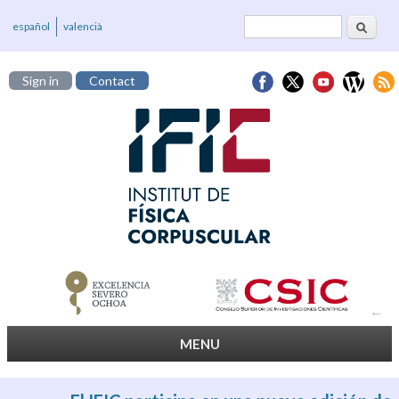
Search
Search form
español
valencià
Sign in
Contact
MENU