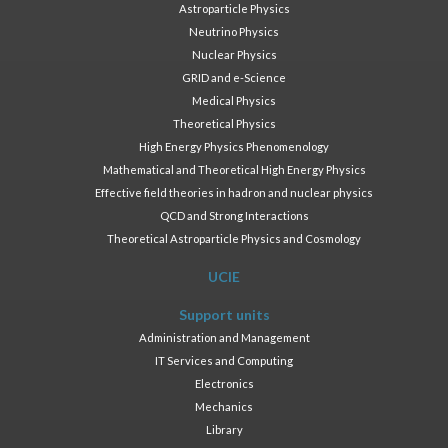
Astroparticle Physics
Neutrino Physics
Nuclear Physics
GRID and e-Science
Medical Physics
Theoretical Physics
High Energy Physics Phenomenology
Mathematical and Theoretical High Energy Physics
Effective field theories in hadron and nuclear physics
QCD and Strong Interactions
Theoretical Astroparticle Physics and Cosmology
UCIE
Support units
Administration and Management
IT Services and Computing
Electronics
Mechanics
Library