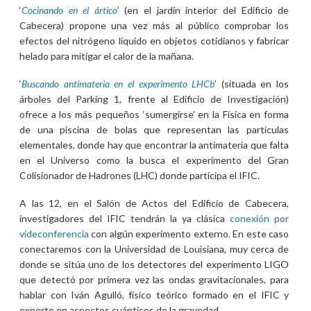
‘
Cocinando en el ártico
’ (en el jardín interior del Edificio de
Cabecera) propone una vez más al público comprobar los
efectos del nitrógeno líquido en objetos cotidianos y fabricar
helado para mitigar el calor de la mañana.
‘
Buscando antimateria en el experimento LHCb
’ (situada en los
árboles del Parking 1, frente al Edificio de Investigación)
ofrece a los más pequeños ‘sumergirse’ en la Física en forma
de una piscina de bolas que representan las partículas
elementales, donde hay que encontrar la antimateria que falta
en el Universo como la busca el experimento del Gran
Colisionador de Hadrones (LHC) donde participa el IFIC.
A las 12, en el Salón de Actos del Edificio de Cabecera,
investigadores del IFIC tendrán la ya clásica
conexión por
videconferencia
con algún experimento externo. En este caso
conectaremos con la Universidad de Louisiana, muy cerca de
donde se sitúa uno de los detectores del experimento LIGO
que detectó por primera vez las ondas gravitacionales, para
hablar con Iván Agulló, físico teórico formado en el IFIC y
experto en aspectos cuánticos de la gravedad
.