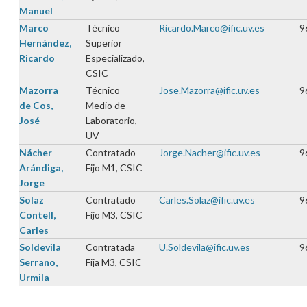
Manuel
Marco
Técnico
Ricardo.Marco@ific.uv.es
9
Hernández,
Superior
Ricardo
Especializado,
CSIC
Mazorra
Técnico
Jose.Mazorra@ific.uv.es
9
de Cos,
Medio de
José
Laboratorio,
UV
Nácher
Contratado
Jorge.Nacher@ific.uv.es
9
Arándiga,
Fijo M1, CSIC
Jorge
Solaz
Contratado
Carles.Solaz@ific.uv.es
9
Contell,
Fijo M3, CSIC
Carles
Soldevila
Contratada
U.Soldevila@ific.uv.es
9
Serrano,
Fija M3, CSIC
Urmila