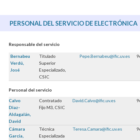
PERSONAL DEL SERVICIO DE ELECTRÓNICA
Responsable del servicio
Bernabeu
Titulado
Pepe.Bernabeu@ific.uv.es
9
Verdú,
Superior
José
Especializado,
CSIC
Personal del servicio
Calvo
Contratado
David.Calvo@ific.uv.es
9
Diaz-
Fijo M3, CSIC
Aldagalán,
David
Cámara
Técnica
Teresa.Camara@ific.uv.es
9
García,
Especializada