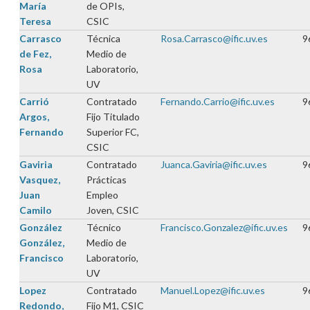
María
de OPIs,
Teresa
CSIC
Carrasco
Técnica
Rosa.Carrasco@ific.uv.es
9
de Fez,
Medio de
Rosa
Laboratorio,
UV
Carrió
Contratado
Fernando.Carrio@ific.uv.es
9
Argos,
Fijo Titulado
Fernando
Superior FC,
CSIC
Gaviria
Contratado
Juanca.Gaviria@ific.uv.es
9
Vasquez,
Prácticas
Juan
Empleo
Camilo
Joven, CSIC
González
Técnico
Francisco.Gonzalez@ific.uv.es
9
González,
Medio de
Francisco
Laboratorio,
UV
Lopez
Contratado
Manuel.Lopez@ific.uv.es
9
Redondo,
Fijo M1, CSIC