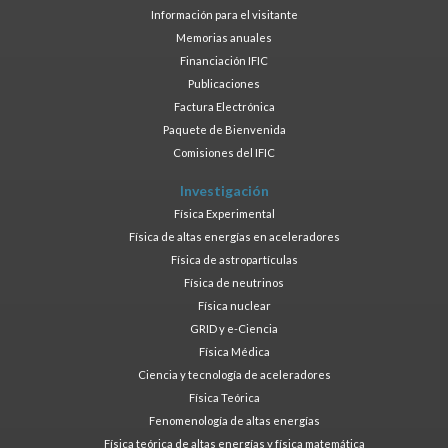
Información para el visitante
Memorias anuales
Financiación IFIC
Publicaciones
Factura Electrónica
Paquete de Bienvenida
Comisiones del IFIC
Investigación
Física Experimental
Física de altas energías en aceleradores
Física de astropartículas
Física de neutrinos
Física nuclear
GRID y e-Ciencia
Física Médica
Ciencia y tecnología de aceleradores
Física Teórica
Fenomenología de altas energías
Física teórica de altas energías y física matemática