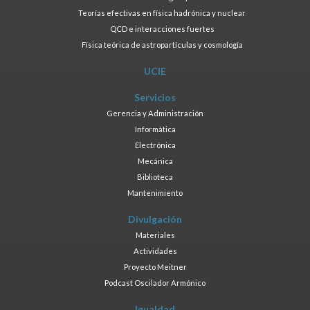
Teorías efectivas en física hadrónica y nuclear
QCD e interacciones fuertes
Física teórica de astropartículas y cosmología
UCIE
Servicios
Gerencia y Administración
Informática
Electrónica
Mecánica
Biblioteca
Mantenimiento
Divulgación
Materiales
Actividades
Proyecto Meitner
Podcast Oscilador Armónico
Igualdad