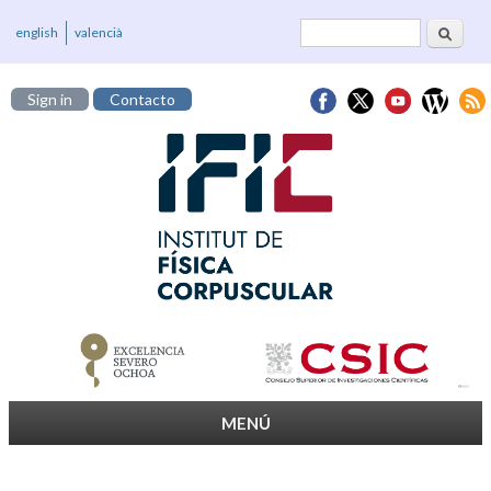
Buscar
Formulario de
english
valencià
búsqueda
Sign in
Contacto
MENÚ