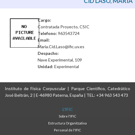
CID LASO, MARÍA
Cargo:
Contratada Proyecto, CSIC
Telefono:
963543724
Email:
Maria.Cid.Laso@ific.uv.es
Despacho:
Nave Experimental, 109
Unidad:
Experimental
Instituto de Física Corpuscular | Parque Científico, Catedrático
José Beltrán, 2 | E-46980 Paterna, España | TEL: +34 963 543 473
L'IFIC
Sobre l'IFIC
Estructura Organitzativa
Personal de l'IFIC