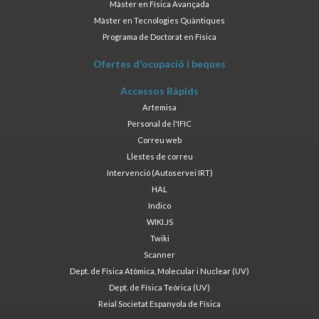
Màster en Física Avançada
Màster en Tecnologies Quàntiques
Programa de Doctorat en Física
Ofertes d'ocupació i beques
Accessos Ràpids
Artemisa
Personal de l'IFIC
Correu web
Llestes de correu
Intervenció (Autoservei IRT)
HAL
Indico
WIKI.JS
Twiki
Scanner
Dept. de Física Atòmica, Molecular i Nuclear (UV)
Dept. de Física Teòrica (UV)
Reial Societat Espanyola de Física