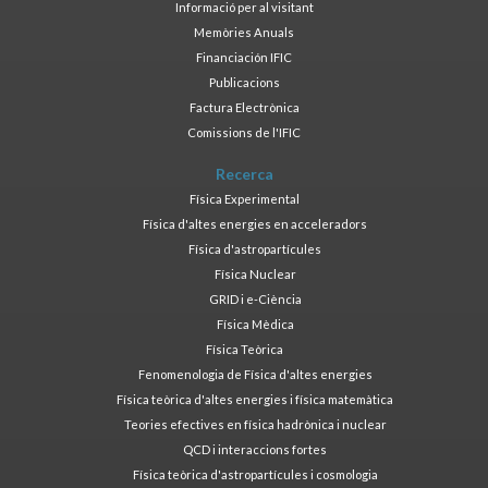
Informació per al visitant
Memòries Anuals
Financiación IFIC
Publicacions
Factura Electrònica
Comissions de l'IFIC
Recerca
Física Experimental
Física d'altes energies en acceleradors
Física d'astropartícules
Física Nuclear
GRID i e-Ciència
Física Mèdica
Física Teòrica
Fenomenologia de Física d'altes energies
Física teòrica d'altes energies i física matemàtica
Teories efectives en física hadrònica i nuclear
QCD i interaccions fortes
Física teòrica d'astropartícules i cosmologia