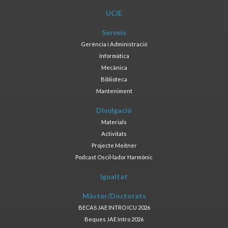
UCIE
Serveis
Gerència i Administració
Informàtica
Mecànica
Biblioteca
Manteniment
Divulgació
Materials
Activitats
Projecte Meitner
Podcast Oscil·lador Harmònic
Igualtat
Màster/Doctorats
BECAS JAE INTRO ICU 2026
Beques JAE Intro 2026