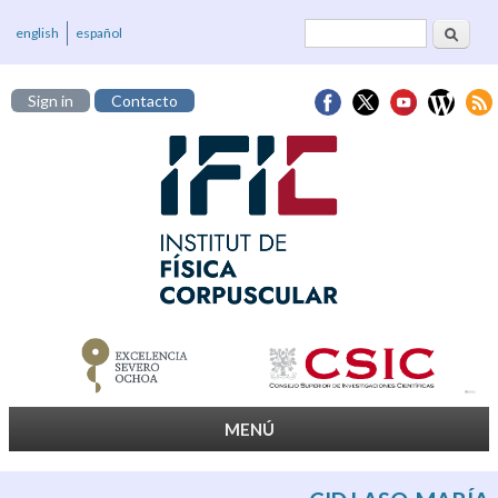
Cerca
Formulari de
english
español
cerca
Sign in
Contacto
MENÚ