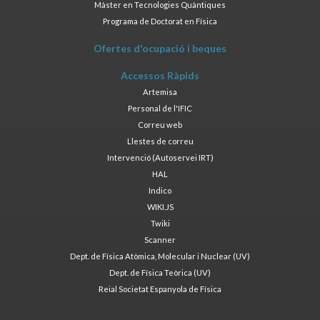
Màster en Tecnologies Quàntiques
Programa de Doctorat en Física
Ofertes d'ocupació i beques
Accessos Ràpids
Artemisa
Personal de l'IFIC
Correu web
Llestes de correu
Intervenció (Autoservei IRT)
HAL
Indico
WIKI.JS
Twiki
Scanner
Dept. de Física Atòmica, Molecular i Nuclear (UV)
Dept. de Física Teòrica (UV)
Reial Societat Espanyola de Física