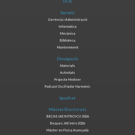
UCIE
Serveis
Gerència i Administració
Informàtica
Mecànica
Biblioteca
Manteniment
Divulgació
Materials
Activitats
Projecte Meitner
Podcast Oscil·lador Harmònic
Igualtat
Màster/Doctorats
BECAS JAE INTRO ICU 2026
Beques JAE Intro 2026
Màster en Física Avançada