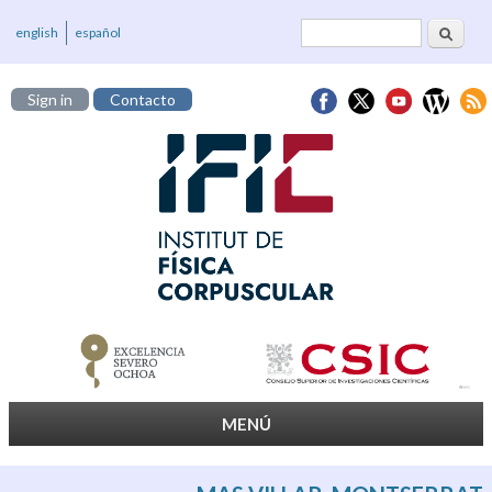
Cerca
Formulari de
english
español
cerca
Sign in
Contacto
MENÚ