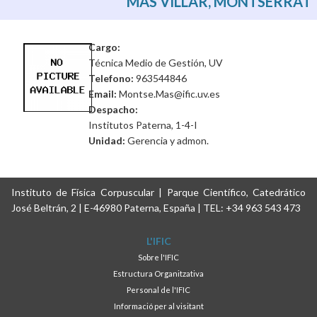
MAS VILLAR, MONTSERRAT
Cargo:
Técnica Medio de Gestión, UV
Telefono:
963544846
Email:
Montse.Mas@ific.uv.es
Despacho:
Institutos Paterna, 1-4-I
Unidad:
Gerencia y admon.
Instituto de Física Corpuscular | Parque Científico, Catedrático
José Beltrán, 2 | E-46980 Paterna, España | TEL: +34 963 543 473
L'IFIC
Sobre l'IFIC
Estructura Organitzativa
Personal de l'IFIC
Informació per al visitant