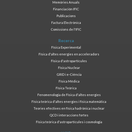
Memòries Anuals
Financiación IFIC
Publicacions
Factura Electrònica
Comissions de l'IFIC
Recerca
Física Experimental
Física d'altes energies en acceleradors
Física d'astropartícules
Física Nuclear
GRID i e-Ciència
Física Mèdica
Física Teòrica
Fenomenologia de Física d'altes energies
Física teòrica d'altes energies i física matemàtica
Teories efectives en física hadrònica i nuclear
QCD i interaccions fortes
Física teòrica d'astropartícules i cosmologia