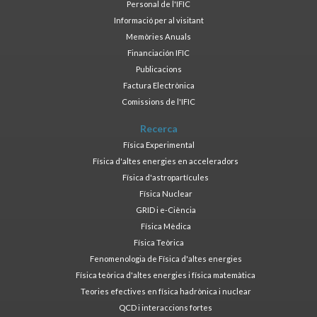
Personal de l'IFIC
Informació per al visitant
Memòries Anuals
Financiación IFIC
Publicacions
Factura Electrònica
Comissions de l'IFIC
Recerca
Física Experimental
Física d'altes energies en acceleradors
Física d'astropartícules
Física Nuclear
GRID i e-Ciència
Física Mèdica
Física Teòrica
Fenomenologia de Física d'altes energies
Física teòrica d'altes energies i física matemàtica
Teories efectives en física hadrònica i nuclear
QCD i interaccions fortes