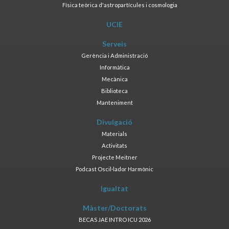
Física teòrica d'astropartícules i cosmologia
UCIE
Serveis
Gerència i Administració
Informàtica
Mecànica
Biblioteca
Manteniment
Divulgació
Materials
Activitats
Projecte Meitner
Podcast Oscil·lador Harmònic
Igualtat
Màster/Doctorats
BECAS JAE INTRO ICU 2026