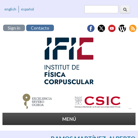
Cerca
Formulari de
english
español
cerca
Sign in
Contacto
MENÚ