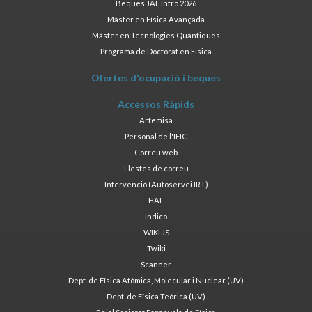
Beques JAE Intro 2026
Màster en Física Avançada
Màster en Tecnologies Quàntiques
Programa de Doctorat en Física
Ofertes d'ocupació i beques
Accessos Ràpids
Artemisa
Personal de l'IFIC
Correu web
Llestes de correu
Intervenció (Autoservei IRT)
HAL
Indico
WIKI.JS
Twiki
Scanner
Dept. de Física Atòmica, Molecular i Nuclear (UV)
Dept. de Física Teòrica (UV)