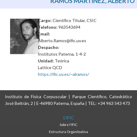
RAMOS MARTÍNEZ, ALBERTO
Cargo:
Científico Titular, CSIC
Telefono:
963543694
Email:
Alberto.Ramos@ific.uv.es
Despacho:
Institutos Paterna, 1-4-2
Unidad:
Teórica
Lattice QCD
https://ific.uv.es/~alramos/
Instituto de Física Corpuscular | Parque Científico, Catedrático
José Beltrán, 2 | E-46980 Paterna, España | TEL: +34 963 543 473
L'IFIC
Sobre l'IFIC
Estructura Organitzativa