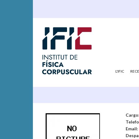
L'IFIC
REC
Cargo
Telef
Email:
Despa