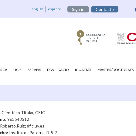
english
español
Sign in
Contacto
ERCA
UCIE
SERVEIS
DIVULGACIÓ
IGUALTAT
MÀSTER/DOCTORATS
:
Científico Titular, CSIC
ono:
963543512
Roberto.Ruiz@ific.uv.es
cho:
Institutos Paterna, B-5-7