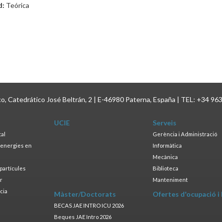
d:
Teórica
ico, Catedrático José Beltrán, 2 | E-46980 Paterna, España | TEL: +34 96
UCIE
Serveis
tal
Gerència i Administració
s energies en
Informàtica
s
Mecànica
opartícules
Biblioteca
ar
Manteniment
cia
Màster/Doctorats
Ofertes d'ocupació i
a
BECAS JAE INTRO ICU 2026
Beques JAE Intro 2026