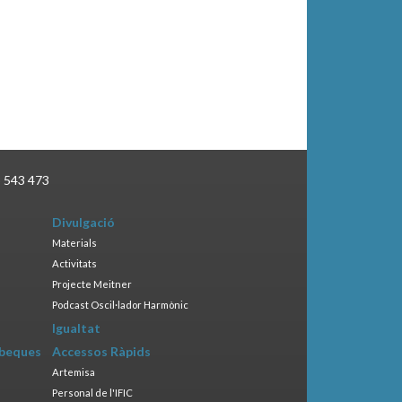
3 543 473
Divulgació
Materials
Activitats
Projecte Meitner
Podcast Oscil·lador Harmònic
Igualtat
 beques
Accessos Ràpids
Artemisa
Personal de l'IFIC