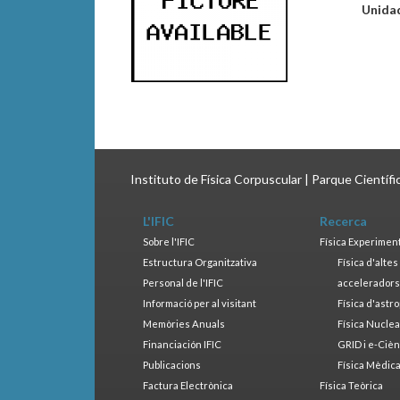
Unida
Instituto de Física Corpuscular | Parque Científ
L'IFIC
Recerca
Sobre l'IFIC
Física Experimen
Estructura Organitzativa
Física d'alte
Personal de l'IFIC
accelerador
Informació per al visitant
Física d'astr
Memòries Anuals
Física Nucle
Financiación IFIC
GRID i e-Cièn
Publicacions
Física Mèdic
Factura Electrònica
Física Teòrica