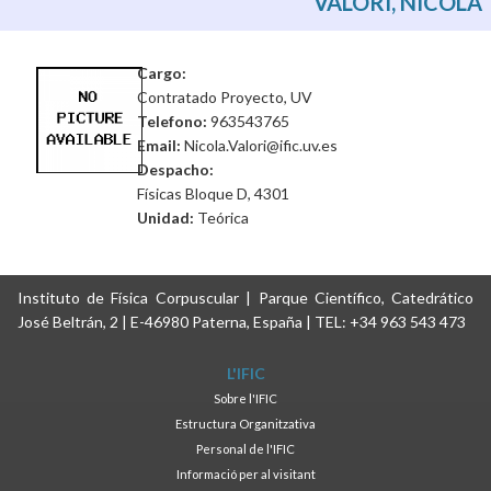
VALORI, NICOLA
Cargo:
Contratado Proyecto, UV
Telefono:
963543765
Email:
Nicola.Valori@ific.uv.es
Despacho:
Físicas Bloque D, 4301
Unidad:
Teórica
Instituto de Física Corpuscular | Parque Científico, Catedrático
José Beltrán, 2 | E-46980 Paterna, España | TEL: +34 963 543 473
L'IFIC
Sobre l'IFIC
Estructura Organitzativa
Personal de l'IFIC
Informació per al visitant