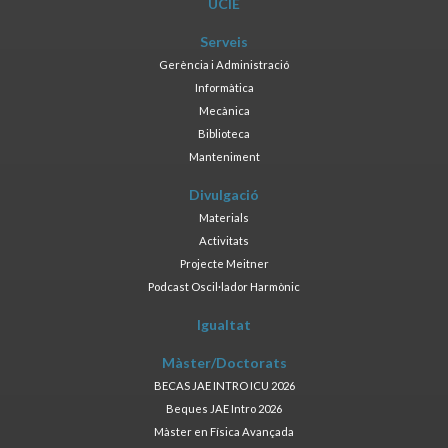
UCIE
Serveis
Gerència i Administració
Informàtica
Mecànica
Biblioteca
Manteniment
Divulgació
Materials
Activitats
Projecte Meitner
Podcast Oscil·lador Harmònic
Igualtat
Màster/Doctorats
BECAS JAE INTRO ICU 2026
Beques JAE Intro 2026
Màster en Física Avançada