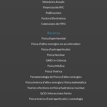
Memòries Anuals
Financiación IFIC
Publicacions
Factura Electrònica
Comissions de l'IFIC
Recerca
Física Experimental
Física d'altes energies en acceleradors
Física d'astropartícules
Física Nuclear
GRID i e-Ciència
Física Mèdica
Física Teòrica
Fenomenologia de Física d'altes energies
Física teòrica d'altes energies i física matemàtica
Teories efectives en física hadrònica i nuclear
QCD i interaccions fortes
Física teòrica d'astropartícules i cosmologia