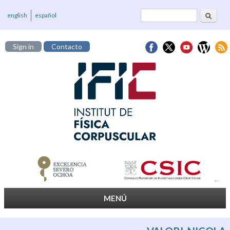
Cerca
Formulari de
english
español
cerca
Sign in
Contacto
MENÚ