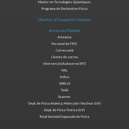
Màster en Tecnologies Quàntiques
Programa de Doctorat en Física
Ofertes d'ocupació i beques
Accessos Ràpids
Artemisa
Personal de l'IFIC
Correu web
Llestes de correu
Intervenció (Autoservei IRT)
HAL
Indico
WIKI.JS
Twiki
Scanner
Dept. de Física Atòmica, Molecular i Nuclear (UV)
Dept. de Física Teòrica (UV)
Reial Societat Espanyola de Física