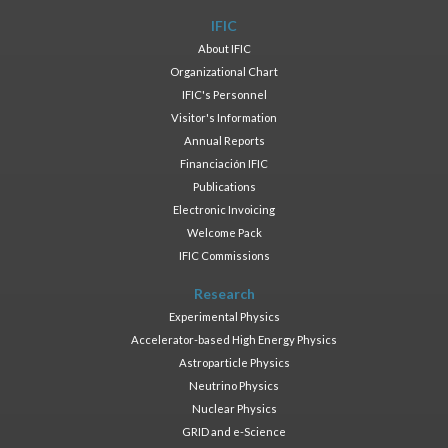
IFIC
About IFIC
Organizational Chart
IFIC's Personnel
Visitor's Information
Annual Reports
Financiación IFIC
Publications
Electronic Invoicing
Welcome Pack
IFIC Commissions
Research
Experimental Physics
Accelerator-based High Energy Physics
Astroparticle Physics
Neutrino Physics
Nuclear Physics
GRID and e-Science