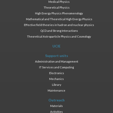
Medical Physics
Theoretical Physics
High Energy Physics Phenomenology
Mathematical and Theoretical High Energy Physics
Effective field theories in hadron and nuclear physics
QCD and Strong Interactions
Theoretical Astroparticle Physics and Cosmology
UCIE
Support units
Administration and Management
IT Services and Computing
Electronics
Mechanics
Library
Maintenance
Outreach
Materials
Activities