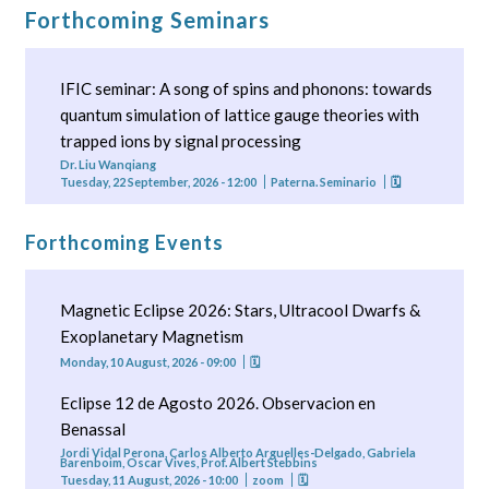
Forthcoming Seminars
IFIC seminar: A song of spins and phonons: towards
quantum simulation of lattice gauge theories with
trapped ions by signal processing
Dr. Liu Wanqiang
Tuesday, 22 September, 2026 - 12:00
Paterna. Seminario
🗓
Forthcoming Events
Magnetic Eclipse 2026: Stars, Ultracool Dwarfs &
Exoplanetary Magnetism
Monday, 10 August, 2026 - 09:00
🗓
Eclipse 12 de Agosto 2026. Observacion en
Benassal
Jordi Vidal Perona, Carlos Alberto Arguelles-Delgado, Gabriela
Barenboim, Oscar Vives, Prof. Albert Stebbins
Tuesday, 11 August, 2026 - 10:00
zoom
🗓