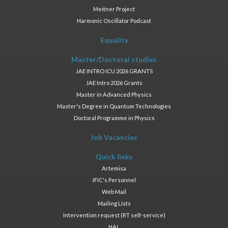
Meitner Project
Harmonic Oscillator Podcast
Equality
Master/Doctoral studies
JAE INTRO ICU 2026 GRANTS
JAE Intro 2026 Grants
Master in Advanced Physics
Master's Degree in Quantum Technologies
Doctoral Programme in Physics
Job Vacancies
Quick links
Artemisa
IFIC's Personnel
Web Mail
Mailing Lists
Intervention request (RT self-service)
HAL