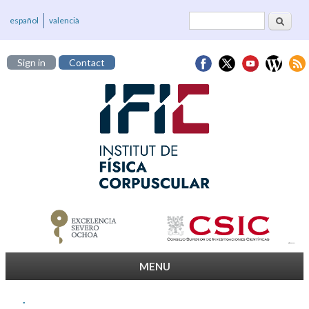
Search
Search form
español
valencià
Sign in
Contact
MENU
.