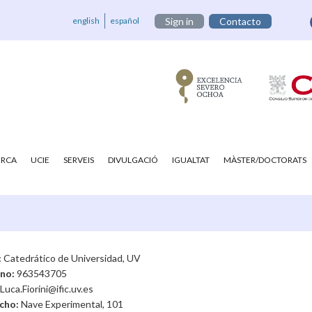
english
español
Sign in
Contacto
ERCA
UCIE
SERVEIS
DIVULGACIÓ
IGUALTAT
MÀSTER/DOCTORATS
:
Catedrático de Universidad, UV
ono:
963543705
Luca.Fiorini@ific.uv.es
cho:
Nave Experimental, 101