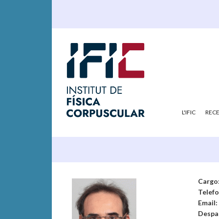
L'IFIC
REC
Cargo
Telef
Email:
Despa