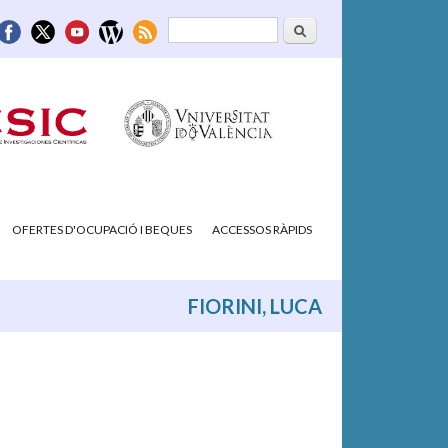
Cerca
Formulari de
cerca
OFERTES D'OCUPACIÓ I BEQUES
ACCESSOS RÀPIDS
FIORINI, LUCA