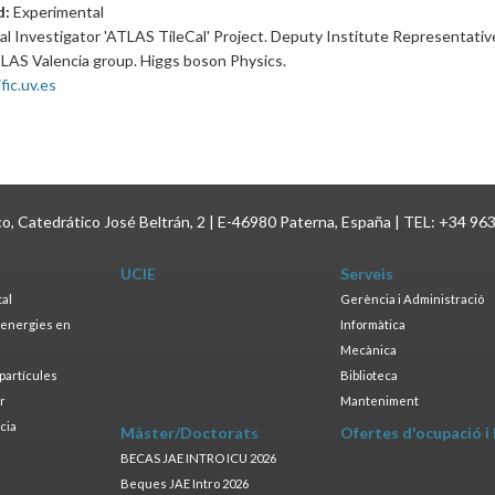
d:
Experimental
pal Investigator 'ATLAS TileCal' Project. Deputy Institute Representativ
LAS Valencia group. Higgs boson Physics.
ific.uv.es
ico, Catedrático José Beltrán, 2 | E-46980 Paterna, España | TEL: +34 96
UCIE
Serveis
tal
Gerència i Administració
s energies en
Informàtica
s
Mecànica
opartícules
Biblioteca
ar
Manteniment
cia
Màster/Doctorats
Ofertes d'ocupació i
a
BECAS JAE INTRO ICU 2026
Beques JAE Intro 2026