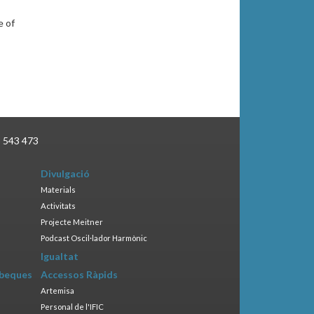
e of
3 543 473
Divulgació
Materials
Activitats
Projecte Meitner
Podcast Oscil·lador Harmònic
Igualtat
 beques
Accessos Ràpids
Artemisa
Personal de l'IFIC