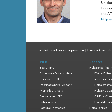
Unida
Princi
the AT
http://
Instituto de Física Corpuscular | Parque Científ
L'IFIC
Recerca
Sobre l'IFIC
Física Experimen
Estructura Organitzativa
Física d'alte
Personal de l'IFIC
accelerador
Informació per al visitant
Física d'astr
Memòries Anuals
Física Nucle
Financiación IFIC
GRID i e-Cièn
Publicacions
Física Mèdic
Factura Electrònica
Física Teòrica