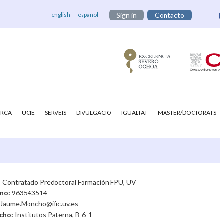
english
español
Sign in
Contacto
ERCA
UCIE
SERVEIS
DIVULGACIÓ
IGUALTAT
MÀSTER/DOCTORATS
:
Contratado Predoctoral Formación FPU, UV
ono:
963543514
Jaume.Moncho@ific.uv.es
cho:
Institutos Paterna, B-6-1