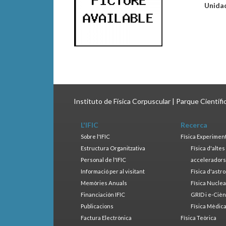
Unida
Instituto de Física Corpuscular | Parque Científ
L'IFIC
Recerca
Sobre l'IFIC
Física Experimen
Estructura Organitzativa
Física d'alte
Personal de l'IFIC
accelerador
Informació per al visitant
Física d'astr
Memòries Anuals
Física Nucle
Financiación IFIC
GRID i e-Cièn
Publicacions
Física Mèdic
Factura Electrònica
Física Teòrica