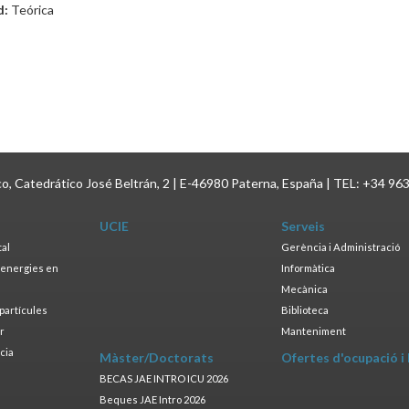
d:
Teórica
ico, Catedrático José Beltrán, 2 | E-46980 Paterna, España | TEL: +34 96
UCIE
Serveis
tal
Gerència i Administració
s energies en
Informàtica
s
Mecànica
opartícules
Biblioteca
ar
Manteniment
cia
Màster/Doctorats
Ofertes d'ocupació i
a
BECAS JAE INTRO ICU 2026
Beques JAE Intro 2026