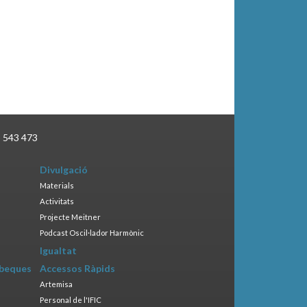
3 543 473
Divulgació
Materials
Activitats
Projecte Meitner
Podcast Oscil·lador Harmònic
Igualtat
 beques
Accessos Ràpids
Artemisa
Personal de l'IFIC