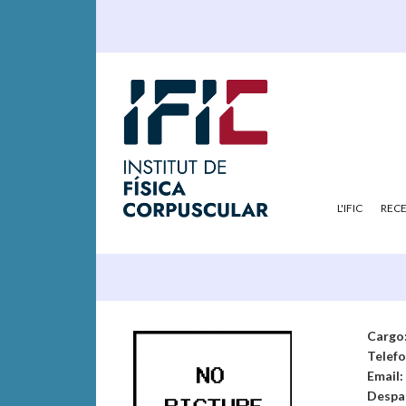
L'IFIC
REC
Cargo
Telef
Email:
Despa