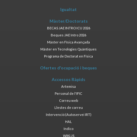
Igualtat
Màster/Doctorats
BECAS JAE INTRO ICU 2026
Beques JAE Intro 2026
Màster en Física Avançada
Màster en Tecnologies Quàntiques
Programa de Doctorat en Física
Ofertes d'ocupació i beques
Accessos Ràpids
Artemisa
Personal de l'IFIC
Correu web
Llestes de correu
Intervenció (Autoservei IRT)
HAL
Indico
WIKI.JS