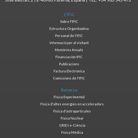
L'IFIC
Sobre l'IFIC
Estructura Organitzativa
Personal de l'IFIC
Informació per al visitant
Memòries Anuals
Financiación IFIC
Publicacions
Factura Electrònica
Comissions de l'IFIC
Recerca
Física Experimental
Física d'altes energies en acceleradors
Física d'astropartícules
Física Nuclear
GRID i e-Ciència
Física Mèdica