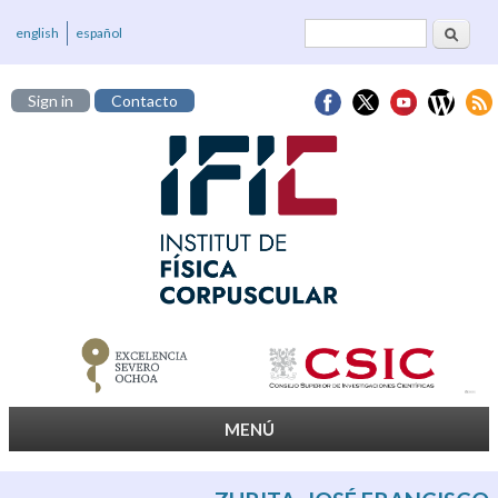
Cerca
Formulari de
english
español
cerca
Sign in
Contacto
MENÚ