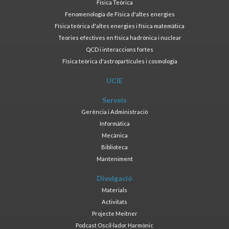
Física Teòrica
Fenomenologia de Física d'altes energies
Física teòrica d'altes energies i física matemàtica
Teories efectives en física hadrònica i nuclear
QCD i interaccions fortes
Física teòrica d'astropartícules i cosmologia
UCIE
Serveis
Gerència i Administració
Informàtica
Mecànica
Biblioteca
Manteniment
Divulgació
Materials
Activitats
Projecte Meitner
Podcast Oscil·lador Harmònic