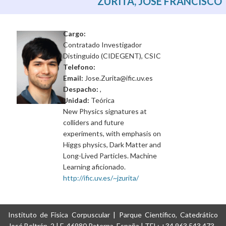
ZURITA, JOSÉ FRANCISCO
Cargo:
Contratado Investigador
Distinguido (CIDEGENT), CSIC
Telefono:
Email:
Jose.Zurita@ific.uv.es
Despacho:
,
Unidad:
Teórica
New Physics signatures at
colliders and future
experiments, with emphasis on
Higgs physics, Dark Matter and
Long-Lived Particles. Machine
Learning aficionado.
http://ific.uv.es/~jzurita/
Instituto de Física Corpuscular | Parque Científico, Catedrático
José Beltrán, 2 | E-46980 Paterna, España | TEL: +34 963 543 473