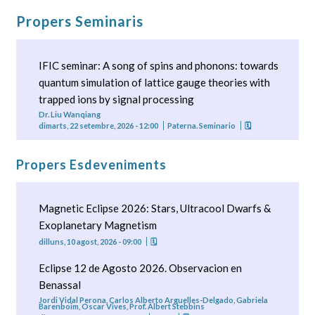
Propers Seminaris
IFIC seminar: A song of spins and phonons: towards
quantum simulation of lattice gauge theories with
trapped ions by signal processing
Dr. Liu Wanqiang
dimarts, 22 setembre, 2026 - 12:00
Paterna. Seminario
🗓
Propers Esdeveniments
Magnetic Eclipse 2026: Stars, Ultracool Dwarfs &
Exoplanetary Magnetism
dilluns, 10 agost, 2026 - 09:00
🗓
Eclipse 12 de Agosto 2026. Observacion en
Benassal
Jordi Vidal Perona, Carlos Alberto Arguelles-Delgado, Gabriela
Barenboim, Oscar Vives, Prof. Albert Stebbins