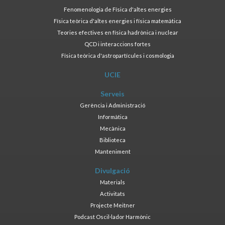
Fenomenologia de Física d'altes energies
Física teòrica d'altes energies i física matemàtica
Teories efectives en física hadrònica i nuclear
QCD i interaccions fortes
Física teòrica d'astropartícules i cosmologia
UCIE
Serveis
Gerència i Administració
Informàtica
Mecànica
Biblioteca
Manteniment
Divulgació
Materials
Activitats
Projecte Meitner
Podcast Oscil·lador Harmònic