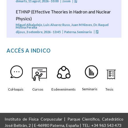
dimarts, 11 agost, 2026 - 10:00
zoom
🗓
ETHNP (Effective Theories in Hadron and Nuclear
Physics)
Miguel Albaladejo, Luis Alvarez Ruso, Juan M Nieves, Dr. Raquel
Molina Peralta
dijous, 3 setembre, 2026 - 13:45
Paterna. Seminario
🗓
ACCÉS A INDICO
Seminaris
Col·loquis
Cursos
Esdeveniments
Tesis
Instituto de Física Corpuscular | Parque Científico, Catedrático
José Beltrán, 2 | E-46980 Paterna, España | TEL: +34 963 543 473