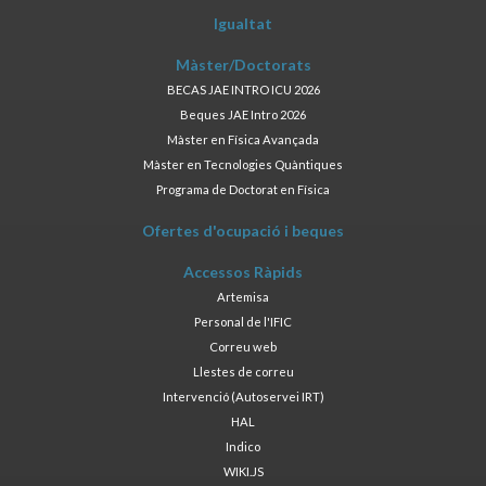
Igualtat
Màster/Doctorats
BECAS JAE INTRO ICU 2026
Beques JAE Intro 2026
Màster en Física Avançada
Màster en Tecnologies Quàntiques
Programa de Doctorat en Física
Ofertes d'ocupació i beques
Accessos Ràpids
Artemisa
Personal de l'IFIC
Correu web
Llestes de correu
Intervenció (Autoservei IRT)
HAL
Indico
WIKI.JS