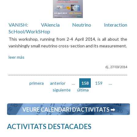
VANISH: VAlencia Neutrino Interaction
ScHool/WorkSHop
This workshop, running from 2-4 April 2014, is all about the
vanishingly small neutrino cross-section and its measurement.
leer más
dj., 27/03/2014
primera
anterior
…
158
159
…
siguiente
última
VEURE CALENDARI D'ACTIVITATS ➡
ACTIVITATS DESTACADES