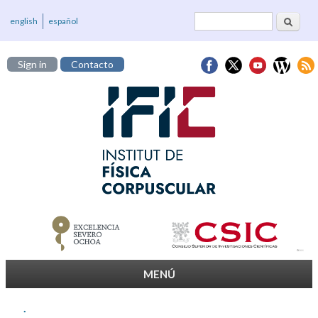
Cerca
Formulari de
english
español
cerca
Sign in
Contacto
MENÚ
.