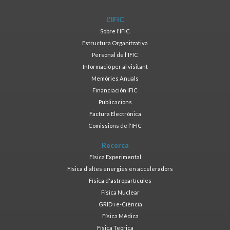
L'IFIC
Sobre l'IFIC
Estructura Organitzativa
Personal de l'IFIC
Informació per al visitant
Memòries Anuals
Financiación IFIC
Publicacions
Factura Electrònica
Comissions de l'IFIC
Recerca
Física Experimental
Física d'altes energies en acceleradors
Física d'astropartícules
Física Nuclear
GRID i e-Ciència
Física Mèdica
Física Teòrica