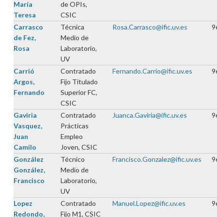
María
de OPIs,
Teresa
CSIC
Carrasco
Técnica
Rosa.Carrasco@ific.uv.es
9
de Fez,
Medio de
Rosa
Laboratorio,
UV
Carrió
Contratado
Fernando.Carrio@ific.uv.es
9
Argos,
Fijo Titulado
Fernando
Superior FC,
CSIC
Gaviria
Contratado
Juanca.Gaviria@ific.uv.es
9
Vasquez,
Prácticas
Juan
Empleo
Camilo
Joven, CSIC
González
Técnico
Francisco.Gonzalez@ific.uv.es
9
González,
Medio de
Francisco
Laboratorio,
UV
Lopez
Contratado
Manuel.Lopez@ific.uv.es
9
Redondo,
Fijo M1, CSIC