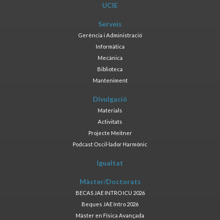
UCIE
Serveis
Gerència i Administració
Informàtica
Mecànica
Biblioteca
Manteniment
Divulgació
Materials
Activitats
Projecte Meitner
Podcast Oscil·lador Harmònic
Igualtat
Màster/Doctorats
BECAS JAE INTRO ICU 2026
Beques JAE Intro 2026
Màster en Física Avançada