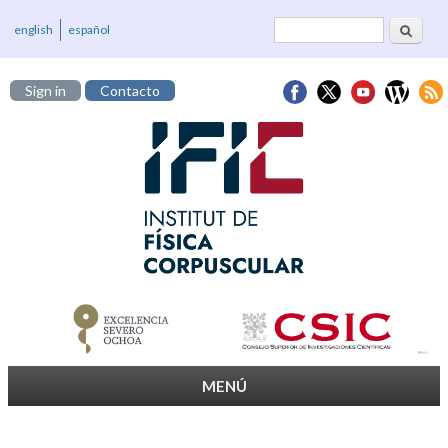
Cerca
Formulari de
english
español
cerca
Sign in
Contacto
MENÚ