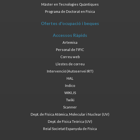
Màster en Tecnologies Quàntiques
Programa de Doctorat en Física
Ofertes d'ocupació i beques
Accessos Ràpids
Artemisa
Personal de l'IFIC
Correu web
Llestes de correu
Intervenció (Autoservei IRT)
HAL
Indico
WIKI.JS
Twiki
Scanner
Dept. de Física Atòmica, Molecular i Nuclear (UV)
Dept. de Física Teòrica (UV)
Reial Societat Espanyola de Física