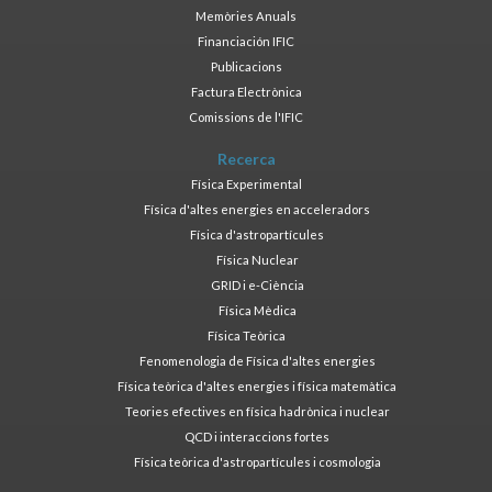
Memòries Anuals
Financiación IFIC
Publicacions
Factura Electrònica
Comissions de l'IFIC
Recerca
Física Experimental
Física d'altes energies en acceleradors
Física d'astropartícules
Física Nuclear
GRID i e-Ciència
Física Mèdica
Física Teòrica
Fenomenologia de Física d'altes energies
Física teòrica d'altes energies i física matemàtica
Teories efectives en física hadrònica i nuclear
QCD i interaccions fortes
Física teòrica d'astropartícules i cosmologia