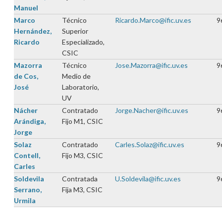
Manuel
Marco
Técnico
Ricardo.Marco@ific.uv.es
9
Hernández,
Superior
Ricardo
Especializado,
CSIC
Mazorra
Técnico
Jose.Mazorra@ific.uv.es
9
de Cos,
Medio de
José
Laboratorio,
UV
Nácher
Contratado
Jorge.Nacher@ific.uv.es
9
Arándiga,
Fijo M1, CSIC
Jorge
Solaz
Contratado
Carles.Solaz@ific.uv.es
9
Contell,
Fijo M3, CSIC
Carles
Soldevila
Contratada
U.Soldevila@ific.uv.es
9
Serrano,
Fija M3, CSIC
Urmila