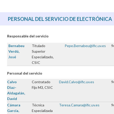
PERSONAL DEL SERVICIO DE ELECTRÓNICA
Responsable del servicio
Bernabeu
Titulado
Pepe.Bernabeu@ific.uv.es
9
Verdú,
Superior
José
Especializado,
CSIC
Personal del servicio
Calvo
Contratado
David.Calvo@ific.uv.es
9
Diaz-
Fijo M3, CSIC
Aldagalán,
David
Cámara
Técnica
Teresa.Camara@ific.uv.es
9
García,
Especializada